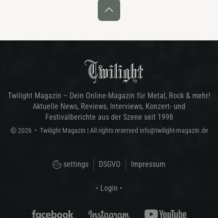
Twilight Magazin – Dein Online-Magazin für Metal, Rock & mehr!
Aktuelle News, Reviews, Interviews, Konzert- und
Festivalberichte aus der Szene seit 1998
©
2026
•
Twilight Magazin
| All rights reserved
info@twilight-magazin.de
settings
DSGVO
Impressum
• Login •