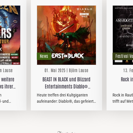
News
Festival V
rn Lause
01. Mai 2025 | Björn Lause
13. F
BEAST IN BLACK und Blizzard
Rock i
s ihrer
Entertainments Diablo®
 2025/2026
veröffentlichen gemeinsam den
n
Heute treffen drei Kultgiganten
Rock in Rau
neuen Song „Enter The Behelit“
d- und
aufeinander: Diablo®, das gefeierte
trifft auf M
ern dies mit
Franchise, das das Action-RPG-
Inklusion-m
Genre definiert hat; der gefeierte
bereits 200
der
Manga Berserk; und die finnische
2018 wurde 
itere Shows
Heavy-Metal-Band BEAST IN…
aus einem e