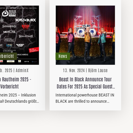
orbericht
News
eb. 2025 | AdminX
13. Nov. 2024 | Björn Lause
n Rautheim 2025 -
Beast In Black Announce Tour
Vorbericht
Dates For 2025 As Special Guests
For HELLOWEEN
theim 2025 – Inklusion
International powerhouse BEAST IN
etal! Deutschlands größte
BLACK are thrilled to announce
eets-Rock-Idee nahm
they’ll be very special guests for the
2 ihren Anfang. Ende
legendary HELLOWEEN on their "40
der Entschluss gefasst,
years" anniversary tour in Europe…
inzelnen Konzert…