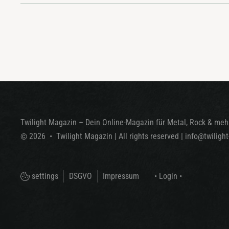
Twilight Magazin – Dein Online-Magazin für Metal, Rock & mehr
©
2026
•
Twilight Magazin
| All rights reserved
|
info@twiligh
settings
DSGVO
Impressum
• Login •