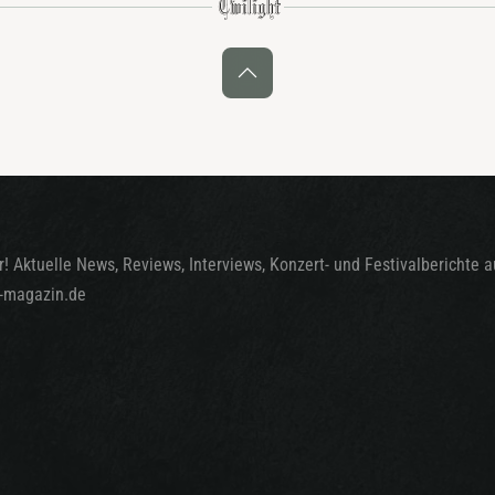
! Aktuelle News, Reviews, Interviews, Konzert- und Festivalberichte 
t-magazin.de