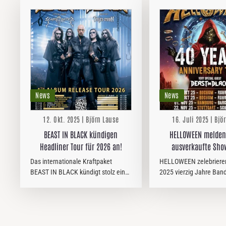
News
News
12. Okt. 2025 | Björn Lause
16. Juli 2025 | Bjö
BEAST IN BLACK kündigen
HELLOWEEN melden weitere
Headliner Tour für 2026 an!
ausverkaufte Show
Jubiläums-Welttour
Das internationale Kraftpaket
HELLOWEEN zelebriere
BEAST IN BLACK kündigt stolz eine
2025 vierzig Jahre Ban
ausgedehnte Europatournee für
Metalgeschichte und fei
2026 an. Einige Shows werden
ihren Fans auf
während ihrer Tour mit Helloween
einer JUBILÄUMSTOUR 
angekündigt, die nächste Woche
Superlative, bei der we
beginnt.…
heute als…