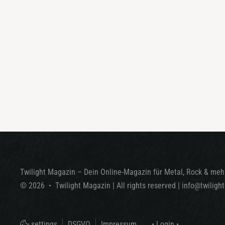
Twilight Magazin – Dein Online-Magazin für Metal, Rock & mehr
©
2026
•
Twilight Magazin
| All rights reserved
|
info@twiligh
settings
DSGVO
Impressum
• Login •