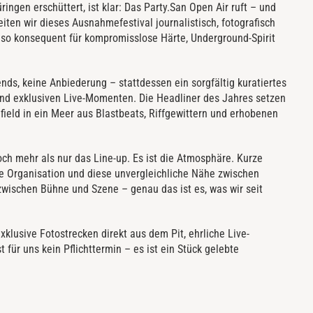
gen erschüttert, ist klar: Das Party.San Open Air ruft – und
eiten wir dieses Ausnahmefestival journalistisch, fotografisch
so konsequent für kompromisslose Härte, Underground-Spirit
ends, keine Anbiederung – stattdessen ein sorgfältig kuratiertes
und exklusiven Live-Momenten. Die Headliner des Jahres setzen
ield in ein Meer aus Blastbeats, Riffgewittern und erhobenen
och mehr als nur das Line-up. Es ist die Atmosphäre. Kurze
erte Organisation und diese unvergleichliche Nähe zwischen
wischen Bühne und Szene – genau das ist es, was wir seit
xklusive Fotostrecken direkt aus dem Pit, ehrliche Live-
 für uns kein Pflichttermin – es ist ein Stück gelebte