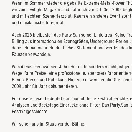
Wenn im Sommer wieder die geballte Extreme-Metal-Power Thürin
wir vom Twilight Magazin sind natürlich vor Ort. Seit 2009 begl
und mit echtem Szene-Herzblut. Kaum ein anderes Event steht 
und musikalische Integrität.
Auch 2026 bleibt sich das Party.San seiner Linie treu: Keine Tr
Billing aus internationalen Szenegrößen, Underground-Perlen 
dabei einmal mehr ein deutliches Statement und werden das Inf
Fäusten verwandeln.
Was dieses Festival seit Jahrzehnten besonders macht, ist jed
Wege, faire Preise, eine professionelle, aber stets fanorienti
Bands, Presse und Publikum. Hier verschwimmen die Grenzen z
2009 Jahr für Jahr dokumentieren.
Für unsere Leser bedeutet das: ausführliche Festivalberichte, e
Analysen und Backstage-Eindrücke ohne Filter. Das Party.San ist
Festivalgeschichte.
Wir sehen uns im Staub vor der Bühne.