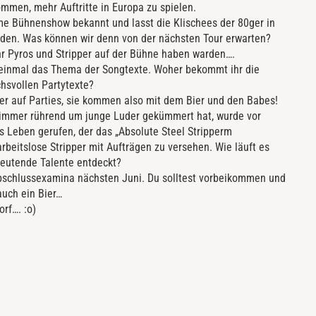
ommen, mehr Auftritte in Europa zu spielen.
same Bühnenshow bekannt und lasst die Klischees der 80ger in
den. Was können wir denn von der nächsten Tour erwarten?
hr Pyros und Stripper auf der Bühne haben warden….
 einmal das Thema der Songtexte. Woher bekommt ihr die
chsvollen Partytexte?
er auf Parties, sie kommen also mit dem Bier und den Babes!
 immer rührend um junge Luder gekümmert hat, wurde vor
ns Leben gerufen, der das „Absolute Steel Stripperm
arbeitslose Stripper mit Aufträgen zu versehen. Wie läuft es
deutende Talente entdeckt?
schlussexamina nächsten Juni. Du solltest vorbeikommen und
auch ein Bier…
rf…. :o)