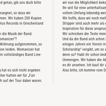
d getan, gib uns doch bitte
wir nun die Möglichkeit bek
Ihr seit für eine unterhalt
esegnet, so dass wir
vollem Umfang lebendig wer
hmen. Wir haben 200 Kopien
Wir hoffe, dass wir noch me
tus Records in Griechenland
Stripper sind auch mehr als
Inspiration für diese anspru
h die Musik der Band.
Wir schreiben die Texte imm
Womanizer“?
Und da die Band sich schon
ner Wohnung aufgenommen, so
einigen Jahren ein Verein i
tion leiden. Womanizer hat
Scholarship“ vergibt, um so 
n vollständiges Band Line-
denn so? Habt ihr schon be
Unmengen. Wir haben die Ab
es dir ansehen. Ich kauf dir 
 hat es sich nicht ergeben
Also bitte, ich komme vom Do
er hatten wir für „Fair
h auf der Tour dabei waren.