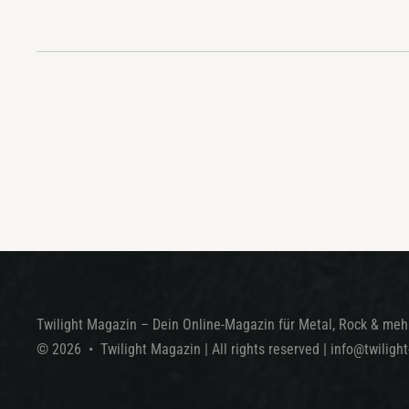
Twilight Magazin – Dein Online-Magazin für Metal, Rock & mehr
©
2026
•
Twilight Magazin
| All rights reserved
|
info@twiligh