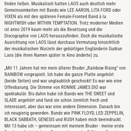
finden ließen. Musikalisch hatten LAOS auch deutlich mehr
Gemeinsamkeiten mit Bands wie LEE AARON, LITA FORD oder
VIXEN als mit den späteren Female-Fronted Band à la
NIGHTWISH oder WITHIN TEMPTATION. Trotz moderner Medien
ist anno 2019 kaum mehr als die Besetzung und die
Discographie von LAOS herauszufinden. Doch die musikalische
Ausrichtung von LAOS lässt durchaus Vermutung hinsichtlich
der musikalischen Wurzeln der gebürtigen Engländerin Gudrun
Laos (die ihren Namen später in Aino änderte) zu.
„Mit 11 Jahren hat mir mein älterer Bruder „Rainbow Rising“ von
RAINBOW vorgespielt. Ich habe die ganze Platte angehört
(beide Seiten) und war unglaublich geschockt! Es war wie eine
Offenbarung. Die Stimme von RONNIE JAMES DIO war
spektakulär. Bis dahin habe ich Bands wie THE SWEET und
SLADE angehört und fand sie schon ziemlich frech und
interessant, aber das war eine andere Dimension. Danach bin
ich neugierig geworden. Bands wie PINK FLOYD, LED ZEPPELIN,
BLACK SABBATH, GENESIS und RUSH haben mich beeindruckt.
Mit 13 habe ich – gemeinsam mit meinem Bruder - meine erste