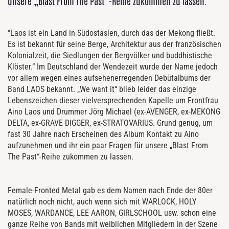
unsere „Blast From The Past“-Reihe zukommen zu lassen.
“Laos ist ein Land in Südostasien, durch das der Mekong fließt.
Es ist bekannt für seine Berge, Architektur aus der französischen
Kolonialzeit, die Siedlungen der Bergvölker und buddhistische
Klöster.“ Im Deutschland der Wendezeit wurde der Name jedoch
vor allem wegen eines aufsehenerregenden Debütalbums der
Band LAOS bekannt. „We want it“ blieb leider das einzige
Lebenszeichen dieser vielversprechenden Kapelle um Frontfrau
Aino Laos und Drummer Jörg Michael (ex-AVENGER, ex-MEKONG
DELTA, ex-GRAVE DIGGER, ex-STRATOVARIUS. Grund genug, um
fast 30 Jahre nach Erscheinen des Album Kontakt zu Aino
aufzunehmen und ihr ein paar Fragen für unsere „Blast From
The Past“-Reihe zukommen zu lassen.
Female-Fronted Metal gab es dem Namen nach Ende der 80er
natürlich noch nicht, auch wenn sich mit WARLOCK, HOLY
MOSES, WARDANCE, LEE AARON, GIRLSCHOOL usw. schon eine
ganze Reihe von Bands mit weiblichen Mitgliedern in der Szene