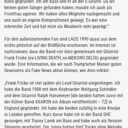
Band gegründet. Ich am Bass und er an der E-Gitarre. Da wir
keinen guten Sänger gefunden haben, musste ich auch als
Frontfrau agieren. Wir haben alles Mögliche nachgemacht und
uns auch an eigene Kompositionen gewagt. Es war eine
lehrreiche Zeit und hat mich als Musikerin sehr geprägt.“
Für den außenstehenden Fan sind LAOS 1990 quasi aus dem
nichts plötzlich auf der Bildfläche erschienen. Im Internet ist
nachzulesen, dass die Band von Aino gemeinsam mit Gitarrist
Frank Fricke (ex-LIVING DEATH, ex-MEKONG DELTA) gegründet
wurde. Eine Information, die wir nach Trump’scher Manier guten
Gewissens als Fake News abtun können, wie Aino erklärt:
„Frank Fricke ist viel später als Lead Gitarrist eingestiegen. Ich
habe die Band 1988 mit dem Keyboarder Wolfgang Schindler
und dem Gitarrist Ralph Hansmeyer [die beiden hatten zuvor mit
der Kölner Band XXARON ein Album veröffentlicht – TZ] in
England gegründet. Ich habe die beiden zufällig in eine Kneipe
in London getroffen. Kurz davor habe ich in der Band SHE
gesungen, mit Tracey Lamb am Bass und habe auch als Session
Sängerin gearbeitet. Die Jungs hatten fünf Tracks ohne Melodie