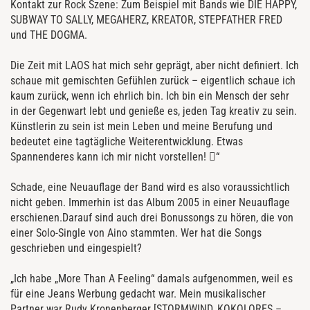
Kontakt zur Rock Szene: Zum Beispiel mit Bands wie DIE HAPPY,
SUBWAY TO SALLY, MEGAHERZ, KREATOR, STEPFATHER FRED
und THE DOGMA.
Die Zeit mit LAOS hat mich sehr geprägt, aber nicht definiert. Ich
schaue mit gemischten Gefühlen zurück – eigentlich schaue ich
kaum zurück, wenn ich ehrlich bin. Ich bin ein Mensch der sehr
in der Gegenwart lebt und genieße es, jeden Tag kreativ zu sein.
Künstlerin zu sein ist mein Leben und meine Berufung und
bedeutet eine tagtägliche Weiterentwicklung. Etwas
Spannenderes kann ich mir nicht vorstellen! “
Schade, eine Neuauflage der Band wird es also voraussichtlich
nicht geben. Immerhin ist das Album 2005 in einer Neuauflage
erschienen.Darauf sind auch drei Bonussongs zu hören, die von
einer Solo-Single von Aino stammten. Wer hat die Songs
geschrieben und eingespielt?
„Ich habe „More Than A Feeling“ damals aufgenommen, weil es
für eine Jeans Werbung gedacht war. Mein musikalischer
Partner war Rudy Kronenberger [STORMWIND, KOKOLORES –