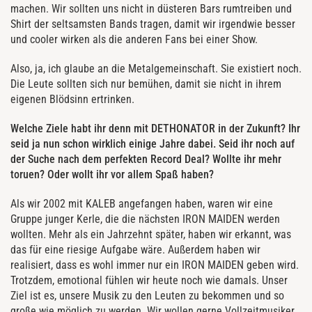
machen. Wir sollten uns nicht in düsteren Bars rumtreiben und
Shirt der seltsamsten Bands tragen, damit wir irgendwie besser
und cooler wirken als die anderen Fans bei einer Show.
Also, ja, ich glaube an die Metalgemeinschaft. Sie existiert noch.
Die Leute sollten sich nur bemühen, damit sie nicht in ihrem
eigenen Blödsinn ertrinken.
Welche Ziele habt ihr denn mit DETHONATOR in der Zukunft? Ihr
seid ja nun schon wirklich einige Jahre dabei. Seid ihr noch auf
der Suche nach dem perfekten Record Deal? Wollte ihr mehr
toruen? Oder wollt ihr vor allem Spaß haben?
Als wir 2002 mit KALEB angefangen haben, waren wir eine
Gruppe junger Kerle, die die nächsten IRON MAIDEN werden
wollten. Mehr als ein Jahrzehnt später, haben wir erkannt, was
das für eine riesige Aufgabe wäre. Außerdem haben wir
realisiert, dass es wohl immer nur ein IRON MAIDEN geben wird.
Trotzdem, emotional fühlen wir heute noch wie damals. Unser
Ziel ist es, unsere Musik zu den Leuten zu bekommen und so
große wie möglich zu werden. Wir wollen gerne Vollzeitmusiker