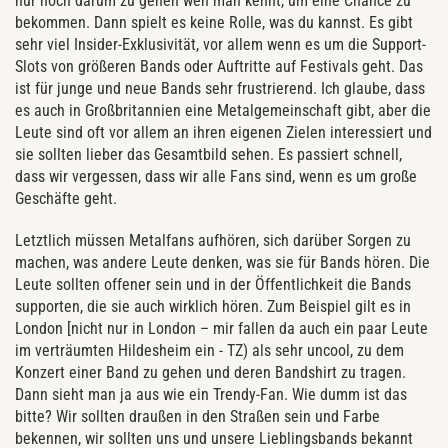
nur noch darum zu gehen wen man kennt, um eine Chance zu
bekommen. Dann spielt es keine Rolle, was du kannst. Es gibt
sehr viel Insider-Exklusivität, vor allem wenn es um die Support-
Slots von größeren Bands oder Auftritte auf Festivals geht. Das
ist für junge und neue Bands sehr frustrierend. Ich glaube, dass
es auch in Großbritannien eine Metalgemeinschaft gibt, aber die
Leute sind oft vor allem an ihren eigenen Zielen interessiert und
sie sollten lieber das Gesamtbild sehen. Es passiert schnell,
dass wir vergessen, dass wir alle Fans sind, wenn es um große
Geschäfte geht.
Letztlich müssen Metalfans aufhören, sich darüber Sorgen zu
machen, was andere Leute denken, was sie für Bands hören. Die
Leute sollten offener sein und in der Öffentlichkeit die Bands
supporten, die sie auch wirklich hören. Zum Beispiel gilt es in
London [nicht nur in London – mir fallen da auch ein paar Leute
im verträumten Hildesheim ein - TZ) als sehr uncool, zu dem
Konzert einer Band zu gehen und deren Bandshirt zu tragen.
Dann sieht man ja aus wie ein Trendy-Fan. Wie dumm ist das
bitte? Wir sollten draußen in den Straßen sein und Farbe
bekennen, wir sollten uns und unsere Lieblingsbands bekannt