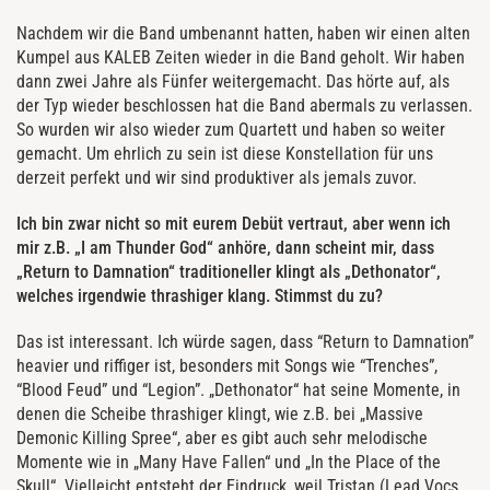
Nachdem wir die Band umbenannt hatten, haben wir einen alten
Kumpel aus KALEB Zeiten wieder in die Band geholt. Wir haben
dann zwei Jahre als Fünfer weitergemacht. Das hörte auf, als
der Typ wieder beschlossen hat die Band abermals zu verlassen.
So wurden wir also wieder zum Quartett und haben so weiter
gemacht. Um ehrlich zu sein ist diese Konstellation für uns
derzeit perfekt und wir sind produktiver als jemals zuvor.
Ich bin zwar nicht so mit eurem Debüt vertraut, aber wenn ich
mir z.B. „I am Thunder God“ anhöre, dann scheint mir, dass
„Return to Damnation“ traditioneller klingt als „Dethonator“,
welches irgendwie thrashiger klang.
Stimmst du zu?
Das ist interessant. Ich würde sagen, dass “Return to Damnation”
heavier und riffiger ist, besonders mit Songs wie “Trenches”,
“Blood Feud” und “Legion”. „Dethonator“ hat seine Momente, in
denen die Scheibe thrashiger klingt, wie z.B. bei „Massive
Demonic Killing Spree“, aber es gibt auch sehr melodische
Momente wie in „Many Have Fallen“ und „In the Place of the
Skull“. Vielleicht entsteht der Eindruck, weil Tristan (Lead Vocs,