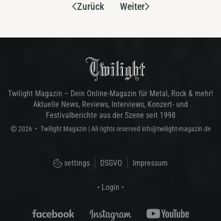
Zurück
Weiter
Twilight Magazin – Dein Online-Magazin für Metal, Rock & mehr!
Aktuelle News, Reviews, Interviews, Konzert- und
Festivalberichte aus der Szene seit 1998
©
2026
•
Twilight Magazin
| All rights reserved
info@twilight-magazin.de
settings
DSGVO
Impressum
• Login •