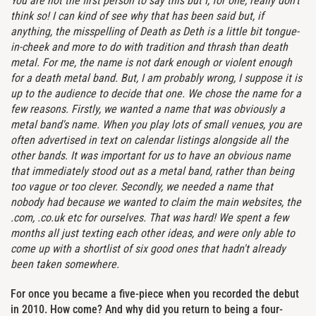
You are not the first person to say this but I, for one, really don't
think so! I can kind of see why that has been said but, if
anything, the misspelling of Death as Deth is a little bit tongue-
in-cheek and more to do with tradition and thrash than death
metal. For me, the name is not dark enough or violent enough
for a death metal band. But, I am probably wrong, I suppose it is
up to the audience to decide that one. We chose the name for a
few reasons. Firstly, we wanted a name that was obviously a
metal band's name. When you play lots of small venues, you are
often advertised in text on calendar listings alongside all the
other bands. It was important for us to have an obvious name
that immediately stood out as a metal band, rather than being
too vague or too clever. Secondly, we needed a name that
nobody had because we wanted to claim the main websites, the
.com, .co.uk etc for ourselves. That was hard! We spent a few
months all just texting each other ideas, and were only able to
come up with a shortlist of six good ones that hadn't already
been taken somewhere.
For once you became a five-piece when you recorded the debut
in 2010. How come? And why did you return to being a four-