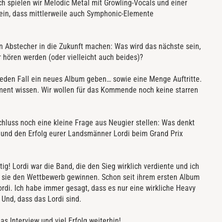
h spielen wir Melodic Metal mit Growling-Vocals und einer
in, dass mittlerweile auch Symphonic-Elemente
en Abstecher in die Zukunft machen: Was wird das nächste sein,
 hören werden (oder vielleicht auch beides)?
f jeden Fall ein neues Album geben… sowie eine Menge Auftritte.
oment wissen. Wir wollen für das Kommende noch keine starren
hluss noch eine kleine Frage aus Neugier stellen: Was denkt
 und den Erfolg eurer Landsmänner Lordi beim Grand Prix
tig! Lordi war die Band, die den Sieg wirklich verdiente und ich
s sie den Wettbewerb gewinnen. Schon seit ihrem ersten Album
ordi. Ich habe immer gesagt, dass es nur eine wirkliche Heavy
 Und, dass das Lordi sind.
as Interview und viel Erfolg weiterhin!