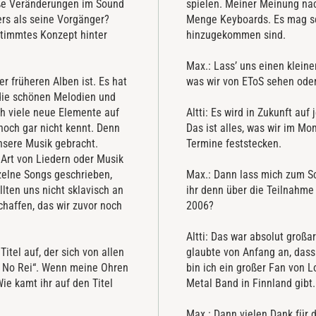
oße Veränderungen im Sound
spielen. Meiner Meinung nac
ers als seine Vorgänger?
Menge Keyboards. Es mag se
stimmtes Konzept hinter
hinzugekommen sind.
Max.: Lass’ uns einen klein
r früheren Alben ist. Es hat
was wir von EToS sehen oder
die schönen Melodien und
h viele neue Elemente auf
Altti: Es wird in Zukunft au
noch gar nicht kennt. Denn
Das ist alles, was wir im M
unsere Musik gebracht.
Termine feststecken.
Art von Liedern oder Musik
zelne Songs geschrieben,
Max.: Dann lass mich zum Sc
llten uns nicht sklavisch an
ihr denn über die Teilnahme
haffen, das wir zuvor noch
2006?
Altti: Das war absolut großar
Titel auf, der sich von allen
glaubte von Anfang an, das
ra No Rei“. Wenn meine Ohren
bin ich ein großer Fan von L
Wie kamt ihr auf den Titel
Metal Band in Finnland gibt.
Max.: Dann vielen Dank für d