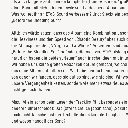
als auch längere Zeitspannen kompletter ‚Band-Abstinenz’ gr
einer Band mit sich bringen. Inwieweit ist das neue Album and
Was wolltet ihr an EToS’ Sound verbessern? Und: Steckt ein be
„Before the Bleeding Sun“?
Altti: Ich würde sagen, dass das Album eine Kombination unsere
die Heaviness und den Speed von „Chaotic Beauty“ aber auch 
die Atmosphäre der „A Virgin and a Whore.“ Außerdem sind auc
„Before the Bleeding Sun“ zu finden, die man von EToS bislang 
natürlich haben die beiden „Neuen“ auch frische Ideen mit in 
Wir haben uns keine großen Gedanken darum gemacht, welche 
das neue Album enthalten soll. Wir haben einfach ein paar ein
von denen wir fanden, dass sie gut so sind, wie sie sind. Wir wo
unsere Vergangenheit ketten, sondern vielmehr etwas Neues sc
nicht gemacht haben.
Max.: Allein schon beim Lesen der Tracklist fällt besonders ein 
anderen unterscheidet: Das (offensichtlich japanische) „Saku
mich nicht täuschen ist der Text allerdings komplett englisch. 
und wovon handelt der Song?