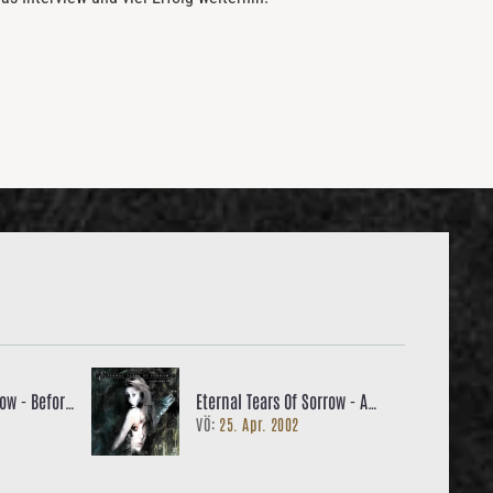
row - Before
Eternal Tears Of Sorrow - A
VÖ:
25. Apr. 2002
Virgin And A Whore