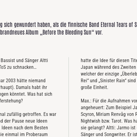
 sich gewundert haben, als die finnische Band Eternal Tears of
ihr brandneues Album „Before the Bleeding Sun“ vor.
Bassist und Sänger Altti
hatte die Idee für diesen T
EToS zu schnacken…
Japan während des Zweiten 
welcher der einzige „Überle
uar 2003 hätte niemand
Rei“ und „Sinister Rain“ s
haupt). Damals habt ihr
große Einheit.
ngen könntet. Was hat sich
uferstehung?
Max.: Für die Aufnahmen von
angeheuert: Zum Beispiel J
al zufällig getroffen. Es war
Scyron, Miriam Renvåg von 
nd der Pause neue Ideen
Nightwish bzw. Tarot. Was h
e Ideen nach dem Besten
sie gelangt? Altti: Jarmo ist
 sie einmal im Proberaum
Sänger und Songwriter. Er is