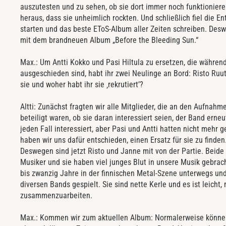
auszutesten und zu sehen, ob sie dort immer noch funktioniere
heraus, dass sie unheimlich rockten. Und schließlich fiel die E
starten und das beste EToS-Album aller Zeiten schreiben. Desw
mit dem brandneuen Album „Before the Bleeding Sun.“
Max.: Um Antti Kokko und Pasi Hiltula zu ersetzen, die währen
ausgeschieden sind, habt ihr zwei Neulinge an Bord: Risto Ruu
sie und woher habt ihr sie ‚rekrutiert’?
Altti: Zunächst fragten wir alle Mitglieder, die an den Aufnahm
beteiligt waren, ob sie daran interessiert seien, der Band erneu
jeden Fall interessiert, aber Pasi und Antti hatten nicht mehr g
haben wir uns dafür entschieden, einen Ersatz für sie zu finden
Deswegen sind jetzt Risto und Janne mit von der Partie. Beide 
Musiker und sie haben viel junges Blut in unsere Musik gebrac
bis zwanzig Jahre in der finnischen Metal-Szene unterwegs u
diversen Bands gespielt. Sie sind nette Kerle und es ist leicht,
zusammenzuarbeiten.
Max.: Kommen wir zum aktuellen Album: Normalerweise könne