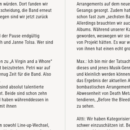
n würden. Dort fanden wir
Arrangements auf dem neuen
ntscheidung, die Band erneut
Gesangs gesorgt. Zudem hat 
egen sind wir jetzt zurück
schon fast zum „sechsten B
Allerdings brauchten wir auc
Albums. Während unserer Kar
d der Pause endgültig
geworden, weswegen wir sie e
th und Janne Tolsa. Wer sind
von Projekt hätten. Es war 
von ihnen hat einen echt gr
en zu „A Virgin and a Whore“
Max.: Ich bin mir der Tatsa
t beizutreten. Petri war auf
dieses und jenes Musik-Genr
enug Zeit für die Band. Also
und kleinlich werden können
.
das Ergebnis der aktuellen 
sind absolut talentierte
bombastischen Arrangements
ht. Beide sind schon zehn
Abwesenheit von Death Metal
nd haben währenddessen in
tendieren, „Before the Blee
 mit ihnen
zu sehen.
Altti: Wir haben Kategorisi
n sowohl Line-up-Wechsel,
schwer einzuschätzen ist. Be