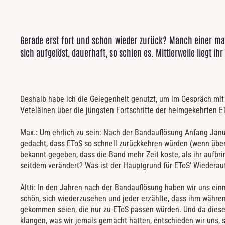
Gerade erst fort und schon wieder zurück? Manch einer mag
sich aufgelöst, dauerhaft, so schien es. Mittlerweile liegt 
Deshalb habe ich die Gelegenheit genutzt, um im Gespräch mit 
Veteläinen über die jüngsten Fortschritte der heimgekehrten 
Max.: Um ehrlich zu sein: Nach der Bandauflösung Anfang Jan
gedacht, dass EToS so schnell zurückkehren würden (wenn über
bekannt gegeben, dass die Band mehr Zeit koste, als ihr aufbri
seitdem verändert? Was ist der Hauptgrund für EToS' Wiedera
Altti: In den Jahren nach der Bandauflösung haben wir uns einm
schön, sich wiederzusehen und jeder erzählte, dass ihm währe
gekommen seien, die nur zu EToS passen würden. Und da dies
klangen, was wir jemals gemacht hatten, entschieden wir uns,