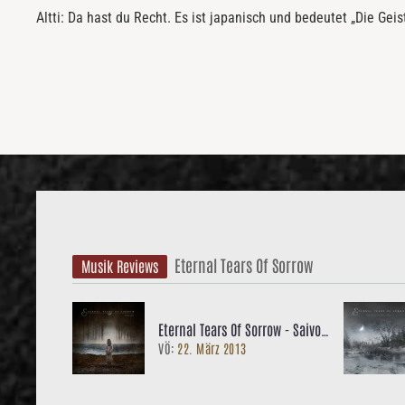
Altti: Da hast du Recht. Es ist japanisch und bedeutet „Die Ge
Eternal Tears Of Sorrow
Musik Reviews
Eternal Tears Of Sorrow - Saivon
VÖ:
22. März 2013
Lapsi