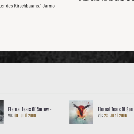
ister des Kirschbaums.“ Jarmo
Eternal Tears Of Sorrow -
Eternal Tears Of Sor
VÖ:
09. Juli 2009
VÖ:
23. Juni 2006
Children of the Dark Waters
the Bleeding Sun