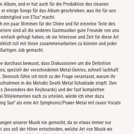
 Album, und er hat auch für die Produktion des cleanen
er einige Songs für das Album geschrieben, was ihn für uns
andmitglied von ETos“ macht.
h ein paar Stimmen für die Chöre und für einzelne Teile des
riere sind all die anderen Gastmusiker gute Freunde von uns
infach gefragt haben, ob sie Interesse und Zeit für diese Art
wirklich toll mit ihnen zusammenarbeiten zu können und jeder
oßartigen Job gemacht.
che durchaus bewusst, dass Diskussionen um die Definition
es, speziell der verschiedenen Metal-Genres, schnell lachhaft
. Dennoch fühle ich mich zu der Frage veranlasst, warum ihr
Aufnahmen in die Melodic Death Metal-Schublade stopft. Den
 (besonders den Keyboards) und der fast kompletten
-Stilelementen nach zu urteilen, würde ich eher dazu
ding Sun“ als eine Art Symphonic/Power Metal mit rauen Vocals
erungen unserer Musik nie gemocht, da so etwas immer nur
i uns soll der Hörer entscheiden, welche Art von Musik wir