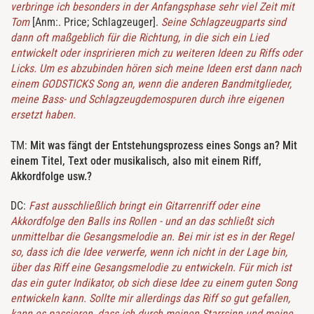
verbringe ich besonders in der Anfangsphase sehr viel Zeit mit
Tom
[Anm:. Price; Schlagzeuger].
Seine Schlagzeugparts sind
dann oft maßgeblich für die Richtung, in die sich ein Lied
entwickelt oder inspririeren mich zu weiteren Ideen zu Riffs oder
Licks. Um es abzubinden hören sich meine Ideen erst dann nach
einem GODSTICKS Song an, wenn die anderen Bandmitglieder,
meine Bass- und Schlagzeugdemospuren durch ihre eigenen
ersetzt haben.
TM:
Mit was fängt der Entstehungsprozess eines Songs an? Mit
einem Titel, Text oder musikalisch, also mit einem Riff,
Akkordfolge usw.?
DC:
Fast ausschließlich bringt ein Gitarrenriff oder eine
Akkordfolge den Balls ins Rollen - und an das schließt sich
unmittelbar die Gesangsmelodie an. Bei mir ist es in der Regel
so, dass ich die Idee verwerfe, wenn ich nicht in der Lage bin,
über das Riff eine Gesangsmelodie zu entwickeln. Für mich ist
das ein guter Indikator, ob sich diese Idee zu einem guten Song
entwickeln kann. Sollte mir allerdings das Riff so gut gefallen,
kann es passieren, dass ich durch meinen Starrsinn und meine