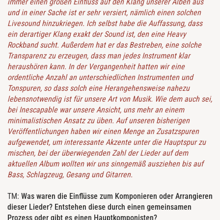
immer einen großen Einfluss auf den Klang unserer Alben aus
und in einer Sache ist er sehr versiert, nämlich einen solchen
Livesound hinzukriegen. Ich selbst habe die Auffassung, dass
ein derartiger Klang exakt der Sound ist, den eine Heavy
Rockband sucht. Außerdem hat er das Bestreben, eine solche
Transparenz zu erzeugen, dass man jedes Instrument klar
heraushören kann. In der Vergangenheit hatten wir eine
ordentliche Anzahl an unterschiedlichen Instrumenten und
Tonspuren, so dass solch eine Herangehensweise nahezu
lebensnotwendig ist für unsere Art von Musik. Wie dem auch sei,
bei Inescapable war unsere Ansicht, uns mehr an einem
minimalistischen Ansatz zu üben. Auf unseren bisherigen
Veröffentlichungen haben wir einen Menge an Zusatzspuren
aufgewendet, um interessante Akzente unter die Hauptspur zu
mischen, bei der überwiegenden Zahl der Lieder auf dem
aktuellen Album wollten wir uns sinngemäß ausziehen bis auf
Bass, Schlagzeug, Gesang und Gitarren.
TM:
Was waren die Einflüsse zum Komponieren oder Arrangieren
dieser Lieder? Entstehen diese durch einen gemeinsamen
Prozess oder gibt es einen Hauptkomponisten?