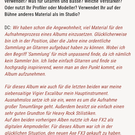
verwendet? Was für Gitarren und Bässe? Welche Verstärker?
Oder nutzt Ihr Profiler oder Modeller? Verwendet Ihr auf der
Bühne anderes Material als im Studio?
DC:
Wir haben schon die Angewohnheit, viel Material für den
Aufnahmeprozess eines Albums einzusetzen. Glücklicherweise
bin ich in der Position, über die Jahre eine ordentliche
Sammlung an Gitarren aufgebaut haben zu können. Wobei ich
den Begriff 'Sammlung' für mich unpassend finde, da ich nämlich
kein Sammler bin. Ich liebe einfach Gitarren und finde sie
hochgradig inspirierend, wenn man an den Punkt kommt, ein
Album aufzunehmen.
Für dieses Album wie auch für die letzten beiden war meine
siebensaitige Vigier Excalibur mein Hauptinstrument.
Ausnahmslos setze ich sie ein, wenn es um die Aufnahme
großer Tonumfänge geht. Außerdem besitzt sie einfach einen
sehr guten Grundton für Heavy Rock Stilistiken.
Auf den beiden vorherigen Alben nutzte ich Axe FX2 als
digitalen Ampmodeller. Für dieses Album war ich in der
glücklichen Situation, den neuen Axe FX3 gekauft zu haben.