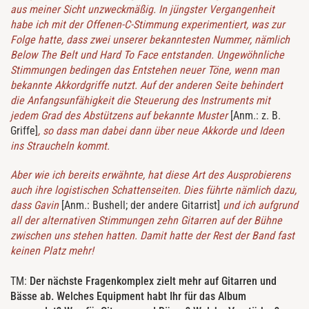
aus meiner Sicht unzweckmäßig. In jüngster Vergangenheit
habe ich mit der Offenen-C-Stimmung experimentiert, was zur
Folge hatte, dass zwei unserer bekanntesten Nummer, nämlich
Below The Belt und Hard To Face entstanden. Ungewöhnliche
Stimmungen bedingen das Entstehen neuer Töne, wenn man
bekannte Akkordgriffe nutzt. Auf der anderen Seite behindert
die Anfangsunfähigkeit die Steuerung des Instruments mit
jedem Grad des Abstützens auf bekannte Muster
[Anm.: z. B.
Griffe]
, so dass man dabei dann über neue Akkorde und Ideen
ins Straucheln kommt.
Aber wie ich bereits erwähnte, hat diese Art des Ausprobierens
auch ihre logistischen Schattenseiten. Dies führte nämlich dazu,
dass Gavin
[Anm.: Bushell; der andere Gitarrist]
und ich aufgrund
all der alternativen Stimmungen zehn Gitarren auf der Bühne
zwischen uns stehen hatten. Damit hatte der Rest der Band fast
keinen Platz mehr!
TM:
Der nächste Fragenkomplex zielt mehr auf Gitarren und
Bässe ab. Welches Equipment habt Ihr für das Album