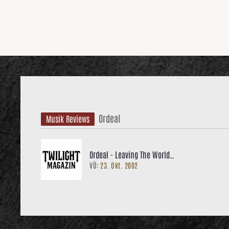
Ordeal
Musik Reviews
Ordeal - Leaving The World
VÖ:
23. Okt. 2002
Behind