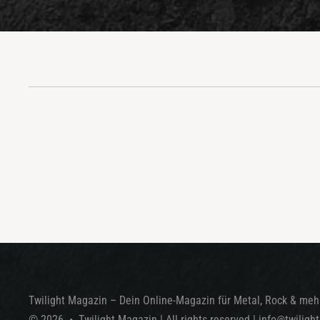
Twilight Magazin – Dein Online-Magazin für Metal, Rock & mehr
©
2026
•
Twilight Magazin
| All rights reserved
|
info@twiligh