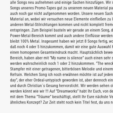
alle Songs neu aufnehmen und einige Sachen hinzufügen. Wir s
oder engerem Umfeld, oder die der Gesellschaft und inwiefern wi
Songs unseres Promo-Tapes gut zu unserem neuen Material pass
diese zu erfüllen. Bei ”My name is silence” geht es um eine Be
auch noch gar nicht aufgenommen worden. Unsere neuen Sach
nicht in der Lage sind miteinander zu reden und jederzeit die M
Material an, wobei wir versuchen neue Elemente einfließen zu l
anderen Metal-Stilrichtungen kommen und nicht komplett frem
entspringen. Zum Beispiel basteln wir gerade an einem Song, 
Power-Metal-Bereich kommt und auch andere Einflüsse werden 
bleibt 100% Metal. Insgesamt haben wir jetzt 8 Songs fertig, 
daß noch 4 oder 5 hinzukommen, damit wir eine gute Auswahl 
einen homogenen Gesamteindruck macht. Hauptsächlich bewe
Bereich, haben aber mit ”My name is silence” auch einen sehr 
werden wahrscheinlich noch 1 oder 2 hinzukommen. ”The wreck
Stampfer mit einer getragenen, bitterbösen Melodie und eine
Refrain. Welchen Song ich noch erwähnen möchte ist auf jeden 
day”, der eher Ordeal-untypisch geworden ist, aber dennoch ei
und durch Christian´s Gesang hervorsticht. Wir werden sehen 
werden könnt wie wir !!! Auf ”Dreamworks” habt Ihr Euch, von der
mit dem Thema ”Träume” beschäftigt, stellt Ihr Eure nächste Ve
ähnliches Konzept? Zur Zeit steht noch kein Titel fest, da uns n