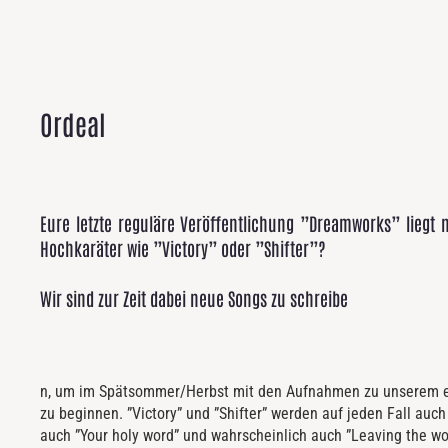
Ordeal
Eure letzte reguläre Veröffentlichung ”Dreamworks” liegt
Hochkaräter wie ”Victory” oder ”Shifter”?
Wir sind zur Zeit dabei neue Songs zu schreibe
n, um im Spätsommer/Herbst mit den Aufnahmen zu unserem er
überzeugen konnte. Thematisch haben wir uns dieses Mal nicht
zu beginnen. ”Victory” und ”Shifter” werden auf jeden Fall auch
geht es aber um Reifung und zwischenmenschlichen Bezieh
auch ”Your holy word” und wahrscheinlich auch ”Leaving the wo
Beispiel handelt von den an uns gestellten Erwartungen, seie