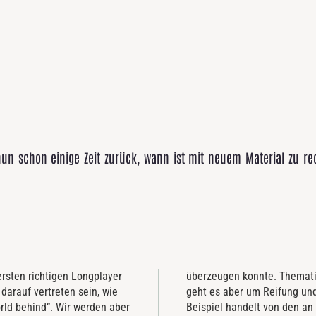
 nun schon einige Zeit zurück, wann ist mit neuem Material zu r
sten richtigen Longplayer
 festgelegt. Hauptsächlich
 darauf vertreten sein, wie
ungen. ”The legacy” zum
rld behind”. Wir werden aber
n es die der eigenen Familie