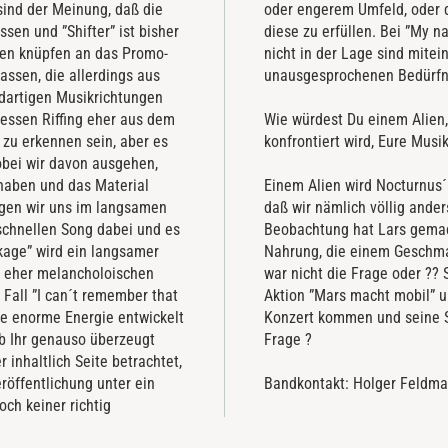
ind der Meinung, daß die
r bereit/in der Lage sind,
en und ”Shifter” ist bisher
ziehung , in der die Partner
en knüpfen an das Promo-
öglichkeit besteht, daß die
assen, die allerdings aus
unausgesprochenen Bedürfni
dartigen Musikrichtungen
dessen Riffing eher aus dem
Wie würdest Du einem Alien,
zu erkennen sein, aber es
konfrontiert wird, Eure Mus
wobei wir davon ausgehen,
haben und das Material
Einem Alien wird Nocturnus´
gen wir uns im langsamen
daß wir nämlich völlig ande
schnellen Song dabei und es
Beobachtung hat Lars gemach
age” wird ein langsamer
Nahrung, die einem Geschma
m eher melancholoischen
war nicht die Frage oder ??
Fall ”I can´t remember that
Aktion ”Mars macht mobil” un
ne enorme Energie entwickelt
Konzert kommen und seine St
ob Ihr genauso überzeugt
Frage ?
 inhaltlich Seite betrachtet,
röffentlichung unter ein
Bandkontakt: Holger Feldman
och keiner richtig