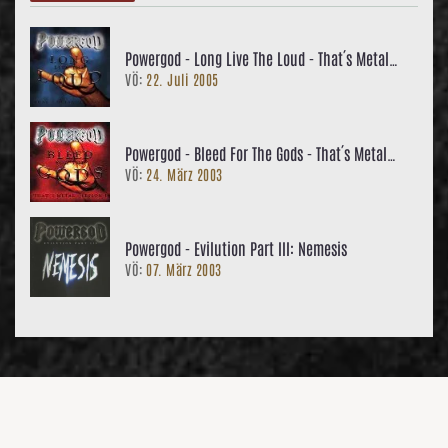
Powergod - Long Live The Loud - That´s Metal
VÖ:
22. Juli 2005
Lesson II
Powergod - Bleed For The Gods - That´s Metal
VÖ:
24. März 2003
Lesson 1
Powergod - Evilution Part III: Nemesis
VÖ:
07. März 2003