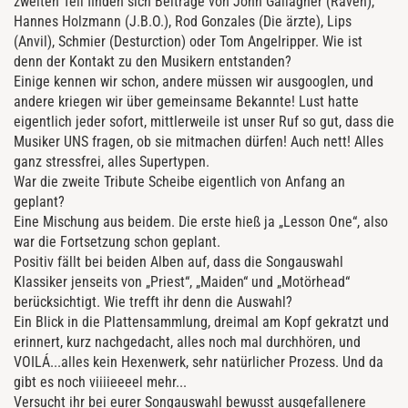
zweiten Teil finden sich Beiträge von John Gallagher (Raven),
Hannes Holzmann (J.B.O.), Rod Gonzales (Die ärzte), Lips
(Anvil), Schmier (Desturction) oder Tom Angelripper. Wie ist
denn der Kontakt zu den Musikern entstanden?
Einige kennen wir schon, andere müssen wir ausgooglen, und
andere kriegen wir über gemeinsame Bekannte! Lust hatte
eigentlich jeder sofort, mittlerweile ist unser Ruf so gut, dass die
Musiker UNS fragen, ob sie mitmachen dürfen! Auch nett! Alles
ganz stressfrei, alles Supertypen.
War die zweite Tribute Scheibe eigentlich von Anfang an
geplant?
Eine Mischung aus beidem. Die erste hieß ja „Lesson One“, also
war die Fortsetzung schon geplant.
Positiv fällt bei beiden Alben auf, dass die Songauswahl
Klassiker jenseits von „Priest“, „Maiden“ und „Motörhead“
berücksichtigt. Wie trefft ihr denn die Auswahl?
Ein Blick in die Plattensammlung, dreimal am Kopf gekratzt und
erinnert, kurz nachgedacht, alles noch mal durchhören, und
VOILÁ...alles kein Hexenwerk, sehr natürlicher Prozess. Und da
gibt es noch viiiieeeel mehr...
Versucht ihr bei eurer Songauswahl bewusst ausgefallenere