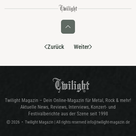
Zurück
Weiter
Twilight Magazin – Dein Online-Magazin für Metal, Rock & mehr!
Aktuelle News, Reviews, Interviews, Konzert- und
Festivalberichte aus der Szene seit 1998
©
2026
•
Twilight Magazin
| All rights reserved
info@twilight-magazin.de