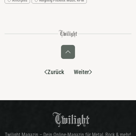
Amorphis
Reigning Phoenix Music RPM
Zurück
Weiter
Twilight Magazin – Dein Online-Magazin für Metal, Rock & mehr!