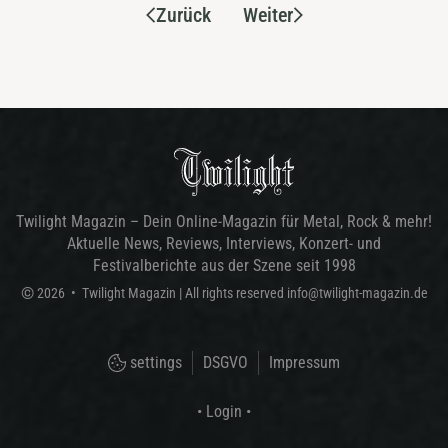
Zurück
Weiter
Twilight Magazin – Dein Online-Magazin für Metal, Rock & mehr!
Aktuelle News, Reviews, Interviews, Konzert- und
Festivalberichte aus der Szene seit 1998
©
2026
•
Twilight Magazin
| All rights reserved
info@twilight-magazin.de
settings
DSGVO
Impressum
• Login •