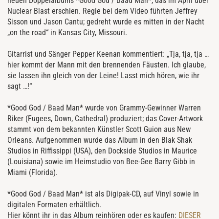
neuen Doppelalbums *Good God / Baad Man*, das im April über
Nuclear Blast erschien. Regie bei dem Video führten Jeffrey
Sisson und Jason Cantu; gedreht wurde es mitten in der Nacht
„on the road“ in Kansas City, Missouri.
Gitarrist und Sänger Pepper Keenan kommentiert: „Tja, tja, tja …
hier kommt der Mann mit den brennenden Fäusten. Ich glaube,
sie lassen ihn gleich von der Leine! Lasst mich hören, wie ihr
sagt …!“
*Good God / Baad Man* wurde von Grammy-Gewinner Warren
Riker (Fugees, Down, Cathedral) produziert; das Cover-Artwork
stammt von dem bekannten Künstler Scott Guion aus New
Orleans. Aufgenommen wurde das Album in den Blak Shak
Studios in Riffissippi (USA), den Dockside Studios in Maurice
(Louisiana) sowie im Heimstudio von Bee-Gee Barry Gibb in
Miami (Florida).
*Good God / Baad Man* ist als Digipak-CD, auf Vinyl sowie in
digitalen Formaten erhältlich.
Hier könnt ihr in das Album reinhören oder es kaufen:
DIESER