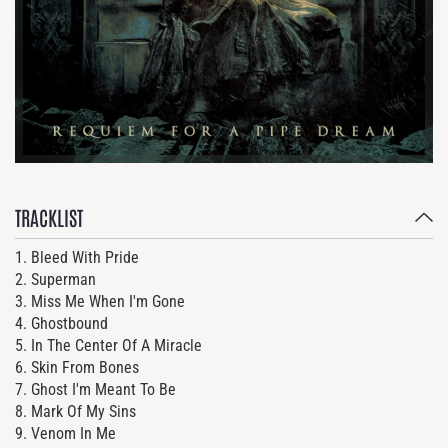
TRACKLIST
1. Bleed With Pride
2. Superman
3. Miss Me When I'm Gone
4. Ghostbound
5. In The Center Of A Miracle
6. Skin From Bones
7. Ghost I'm Meant To Be
8. Mark Of My Sins
9. Venom In Me