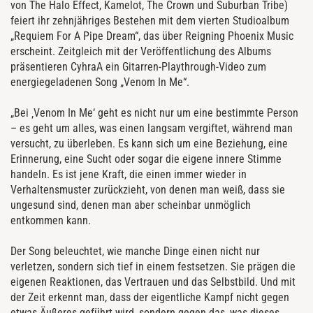
von The Halo Effect, Kamelot, The Crown und Suburban Tribe)
feiert ihr zehnjähriges Bestehen mit dem vierten Studioalbum
„Requiem For A Pipe Dream“, das über Reigning Phoenix Music
erscheint. Zeitgleich mit der Veröffentlichung des Albums
präsentieren CyhraA ein Gitarren-Playthrough-Video zum
energiegeladenen Song „Venom In Me“.
„Bei ‚Venom In Me‘ geht es nicht nur um eine bestimmte Person
– es geht um alles, was einen langsam vergiftet, während man
versucht, zu überleben. Es kann sich um eine Beziehung, eine
Erinnerung, eine Sucht oder sogar die eigene innere Stimme
handeln. Es ist jene Kraft, die einen immer wieder in
Verhaltensmuster zurückzieht, von denen man weiß, dass sie
ungesund sind, denen man aber scheinbar unmöglich
entkommen kann.
Der Song beleuchtet, wie manche Dinge einen nicht nur
verletzen, sondern sich tief in einem festsetzen. Sie prägen die
eigenen Reaktionen, das Vertrauen und das Selbstbild. Und mit
der Zeit erkennt man, dass der eigentliche Kampf nicht gegen
etwas Äußeres geführt wird, sondern gegen das, was dieses