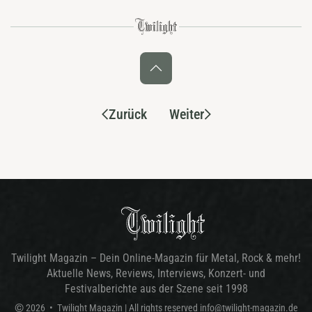
Zurück
Weiter
Twilight Magazin – Dein Online-Magazin für Metal, Rock & mehr!
Aktuelle News, Reviews, Interviews, Konzert- und
Festivalberichte aus der Szene seit 1998
©
2026
•
Twilight Magazin
| All rights reserved
info@twilight-magazin.de