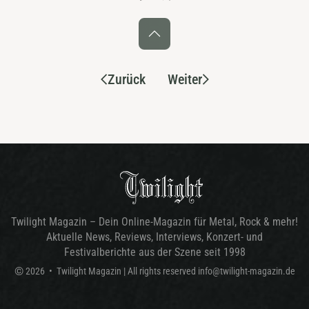
Zurück
Weiter
Twilight Magazin – Dein Online-Magazin für Metal, Rock & mehr!
Aktuelle News, Reviews, Interviews, Konzert- und
Festivalberichte aus der Szene seit 1998
©
2026
•
Twilight Magazin
| All rights reserved
info@twilight-magazin.de