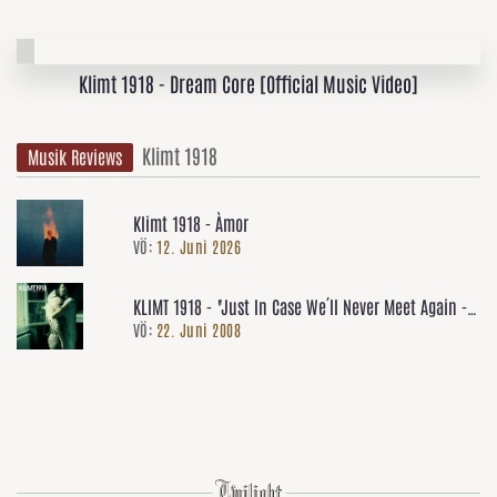
Klimt 1918 - Dream Core [Official Music Video]
Klimt 1918
Musik Reviews
Klimt 1918 - Àmor
VÖ:
12. Juni 2026
KLIMT 1918 - "Just In Case We´ll Never Meet Again -
VÖ:
22. Juni 2008
Soundtrack For The Casset