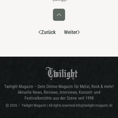
Zurück
Weiter
Twilight Magazin – Dein Online-Magazin für Metal, Rock & mehr!
Aktuelle News, Reviews, Interviews, Konzert- und
Festivalberichte aus der Szene seit 1998
©
2026
•
Twilight Magazin
| All rights reserved
info@twilight-magazin.de