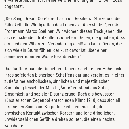
erwartete Album ist für eine Veröffentlichung am 12. Juni 2026
angesetzt.
„Der Song ‚Dream Core‘ dreht sich um Resilienz, Stärke und die
Fähigkeit, die Widrigkeiten des Lebens zu überwinden“, erklärt
Frontmann Marco Soellner. „Wir widmen diesen Track jenen, die
sich entscheiden, trotz allem zu lieben. Denen, die glauben, dass
ein Lied den Willen zur Veränderung auslösen kann. Denen, die
sich wie ein Sturm fühlen, der kurz davor ist, über einer
sonnenverbrannten Wüste loszubrechen.“
Das fünfte Album der beliebten Italiener stellt einen Höhepunkt
ihres gefeierten bisherigen Schaffens dar und vereint es in einer
zutiefst melancholischen, sinnlichen und majestätischen
Sammlung fesselnder Musik. „Àmor“ entstand aus Stille,
Einsamkeit und sozialer Distanzierung. Doch als bewussten
künstlerischen Gegenpol entschieden Klimt 1918, dass sich all
ihre neuen Songs um Körperlichkeit, Leidenschaft, den
physischen Kontakt zwischen Körpern und jene dringlichen,
unwiderstehlichen Gefühle drehen sollten, die einen nachts
wachhalten.