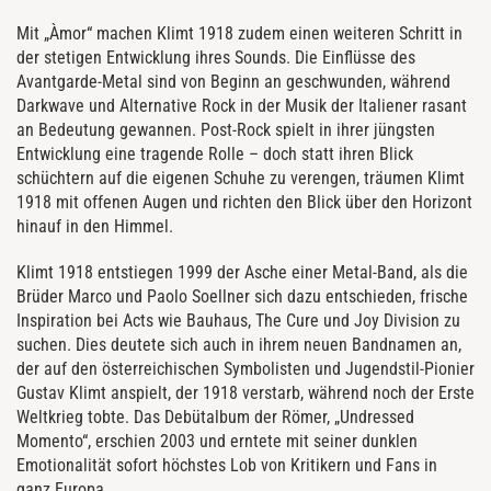
Mit „Àmor“ machen Klimt 1918 zudem einen weiteren Schritt in
der stetigen Entwicklung ihres Sounds. Die Einflüsse des
Avantgarde-Metal sind von Beginn an geschwunden, während
Darkwave und Alternative Rock in der Musik der Italiener rasant
an Bedeutung gewannen. Post-Rock spielt in ihrer jüngsten
Entwicklung eine tragende Rolle – doch statt ihren Blick
schüchtern auf die eigenen Schuhe zu verengen, träumen Klimt
1918 mit offenen Augen und richten den Blick über den Horizont
hinauf in den Himmel.
Klimt 1918 entstiegen 1999 der Asche einer Metal-Band, als die
Brüder Marco und Paolo Soellner sich dazu entschieden, frische
Inspiration bei Acts wie Bauhaus, The Cure und Joy Division zu
suchen. Dies deutete sich auch in ihrem neuen Bandnamen an,
der auf den österreichischen Symbolisten und Jugendstil-Pionier
Gustav Klimt anspielt, der 1918 verstarb, während noch der Erste
Weltkrieg tobte. Das Debütalbum der Römer, „Undressed
Momento“, erschien 2003 und erntete mit seiner dunklen
Emotionalität sofort höchstes Lob von Kritikern und Fans in
ganz Europa.