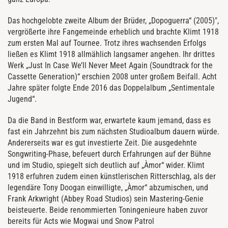
Das hochgelobte zweite Album der Brüder, „Dopoguerra“ (2005)",
vergrößerte ihre Fangemeinde erheblich und brachte Klimt 1918
zum ersten Mal auf Tournee. Trotz ihres wachsenden Erfolgs
ließen es Klimt 1918 allmählich langsamer angehen. Ihr drittes
Werk „Just In Case We’ll Never Meet Again (Soundtrack for the
Cassette Generation)“ erschien 2008 unter großem Beifall. Acht
Jahre später folgte Ende 2016 das Doppelalbum „Sentimentale
Jugend“.
Da die Band in Bestform war, erwartete kaum jemand, dass es
fast ein Jahrzehnt bis zum nächsten Studioalbum dauern würde.
Andererseits war es gut investierte Zeit. Die ausgedehnte
Songwriting-Phase, befeuert durch Erfahrungen auf der Bühne
und im Studio, spiegelt sich deutlich auf „Àmor“ wider. Klimt
1918 erfuhren zudem einen künstlerischen Ritterschlag, als der
legendäre Tony Doogan einwilligte, „Àmor“ abzumischen, und
Frank Arkwright (Abbey Road Studios) sein Mastering-Genie
beisteuerte. Beide renommierten Toningenieure haben zuvor
bereits für Acts wie Mogwai und Snow Patrol