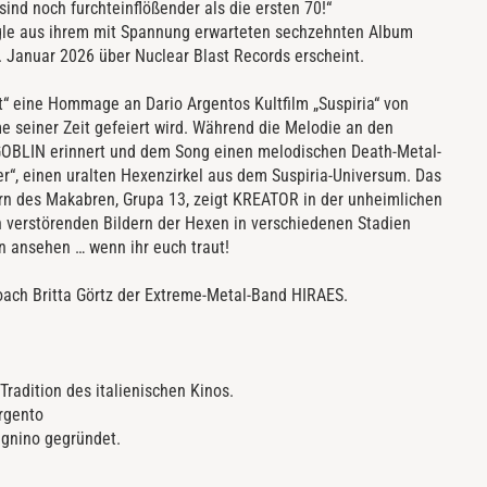
sind noch furchteinflößender als die ersten 70!“
gle aus ihrem mit Spannung erwarteten sechzehnten Album
. Januar 2026 über Nuclear Blast Records erscheint.
t“ eine Hommage an Dario Argentos Kultfilm „Suspiria“ von
e seiner Zeit gefeiert wird. Während die Melodie an den
 GOBLIN erinnert und dem Song einen melodischen Death-Metal-
ter“, einen uralten Hexenzirkel aus dem Suspiria-Universum. Das
ern des Makabren, Grupa 13, zeigt KREATOR in der unheimlichen
on verstörenden Bildern der Hexen in verschiedenen Stadien
n ansehen … wenn ihr euch traut!
ach Britta Görtz der Extreme-Metal-Band HIRAES.
radition des italienischen Kinos.
Argento
gnino gegründet.