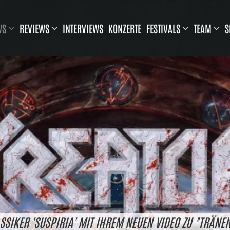
WS
REVIEWS
INTERVIEWS
KONZERTE
FESTIVALS
TEAM
S
SIKER 'SUSPIRIA' MIT IHREM NEUEN VIDEO ZU "TRÄNEN