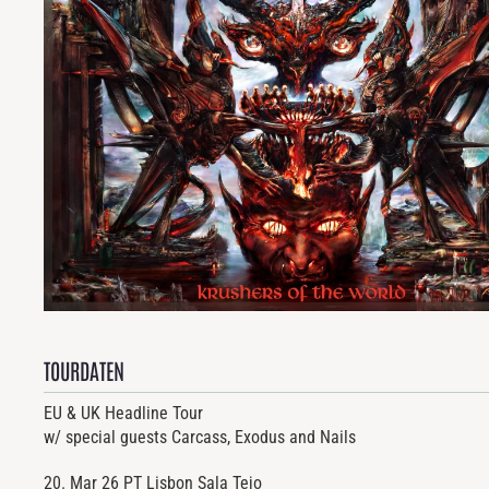
TOURDATEN
EU & UK Headline Tour
w/ special guests Carcass, Exodus and Nails
20. Mar 26
PT
Lisbon
Sala Tejo