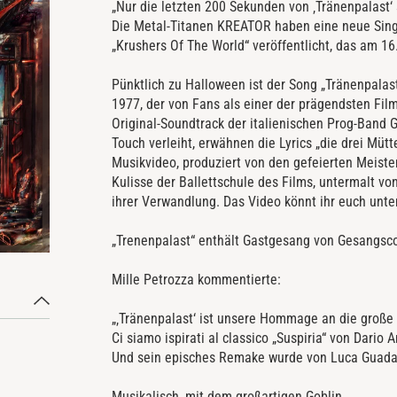
„Nur die letzten 200 Sekunden von ‚Tränenpalast‘ 
Die Metal-Titanen KREATOR haben eine neue Sin
„Krushers Of The World“ veröffentlicht, das am 16
Pünktlich zu Halloween ist der Song „Tränenpalas
1977, der von Fans als einer der prägendsten Film
Original-Soundtrack der italienischen Prog-Band
Touch verleiht, erwähnen die Lyrics „die drei Müt
Musikvideo, produziert von den gefeierten Meist
Kulisse der Ballettschule des Films, untermalt v
ihrer Verwandlung. Das Video könnt ihr euch unte
„Trenenpalast“ enthält Gastgesang von Gesangsco
Mille Petrozza kommentierte:
„‚Tränenpalast‘ ist unsere Hommage an die große T
Ci siamo ispirati al classico „Suspiria“ von Dario 
Und sein episches Remake wurde von Luca Guada
Musikalisch, mit dem großartigen Goblin,