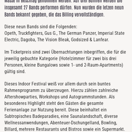
Masse in Beschlag genommen werden. Auf drei Bühnen werden die
insgesamt 27 Bands performen dürfen. Nun wurden die letzen neun
Bands bekannt gegeben, die das Billing vervollständigen.
Diese neun Bands sind die Folgenden:
Opeth,
Truckfighters, Gus G., The German Panzer, Imperial State
Electric, Dago
ba, The Vision Bleak, Godsized &
Lanfear
.
Im Ticketpreis sind zwei Übernachtungen inbegriffen, die für die
jeweilig gebuchte Kategorie (Hotelzimmer für zwei bis drei
Personen, kleine Bungalows sowie 1- und 2-Raum-Apartments)
gültig sind.
Dieses Indoor Festival weiß vor allem durch sein buntes
Rahmenprogramm zu überzeugen. Hierzu zählen zahlreiche
Aftershowparties, Workshops und Autogrammstunden. Als
besonderes Highlight steht den Gästen die gesamte
Ferienanlage zur Nutzung bereit. Diese beinhaltet ein
Subtropisches Badeparadies, eine Saunalandschaft, diverse
Wellnessanwendungen, Abenteuer-Dschungelland, Bowling,
Billard, mehrere Restaurants und Bistros sowie ein Supermarkt.