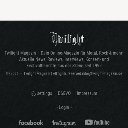
Twilight Magazin – Dein Online-Magazin für Metal, Rock & mehr!
Aktuelle News, Reviews, Interviews, Konzert- und
Festivalberichte aus der Szene seit 1998
©
2026
•
Twilight Magazin
| All rights reserved
info@twilight-magazin.de
settings
DSGVO
Impressum
• Login •