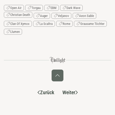
Open Air
Torgau
EBM
Dark Wave
Christian Death
Auger
Veljanov
Aeon Sable
Clan Of Xymox
La Scaltra
Rome
Grausame Töchter
Llumen
Zurück
Weiter