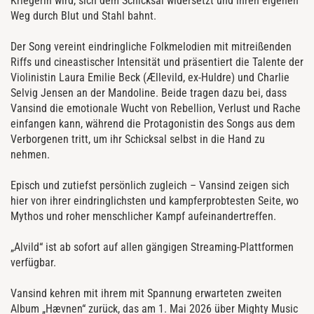
Kriegerin wird, sich dem Schicksal widersetzt und ihren eigenen
Weg durch Blut und Stahl bahnt.
Der Song vereint eindringliche Folkmelodien mit mitreißenden
Riffs und cineastischer Intensität und präsentiert die Talente der
Violinistin Laura Emilie Beck (Ællevild, ex-Huldre) und Charlie
Selvig Jensen an der Mandoline. Beide tragen dazu bei, dass
Vansind die emotionale Wucht von Rebellion, Verlust und Rache
einfangen kann, während die Protagonistin des Songs aus dem
Verborgenen tritt, um ihr Schicksal selbst in die Hand zu
nehmen.
Episch und zutiefst persönlich zugleich – Vansind zeigen sich
hier von ihrer eindringlichsten und kampferprobtesten Seite, wo
Mythos und roher menschlicher Kampf aufeinandertreffen.
„Alvild“ ist ab sofort auf allen gängigen Streaming-Plattformen
verfügbar.
Vansind kehren mit ihrem mit Spannung erwarteten zweiten
Album „Hævnen“ zurück, das am 1. Mai 2026 über Mighty Music