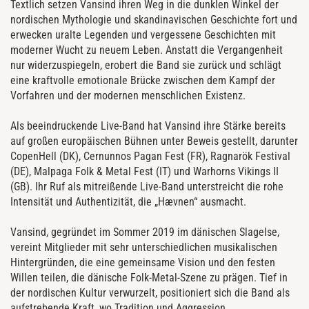
Textlich setzen Vansind ihren Weg in die dunklen Winkel der
nordischen Mythologie und skandinavischen Geschichte fort und
erwecken uralte Legenden und vergessene Geschichten mit
moderner Wucht zu neuem Leben. Anstatt die Vergangenheit
nur widerzuspiegeln, erobert die Band sie zurück und schlägt
eine kraftvolle emotionale Brücke zwischen dem Kampf der
Vorfahren und der modernen menschlichen Existenz.
Als beeindruckende Live-Band hat Vansind ihre Stärke bereits
auf großen europäischen Bühnen unter Beweis gestellt, darunter
CopenHell (DK), Cernunnos Pagan Fest (FR), Ragnarök Festival
(DE), Malpaga Folk & Metal Fest (IT) und Warhorns Vikings II
(GB). Ihr Ruf als mitreißende Live-Band unterstreicht die rohe
Intensität und Authentizität, die „Hævnen“ ausmacht.
Vansind, gegründet im Sommer 2019 im dänischen Slagelse,
vereint Mitglieder mit sehr unterschiedlichen musikalischen
Hintergründen, die eine gemeinsame Vision und den festen
Willen teilen, die dänische Folk-Metal-Szene zu prägen. Tief in
der nordischen Kultur verwurzelt, positioniert sich die Band als
aufstrebende Kraft, wo Tradition und Aggression