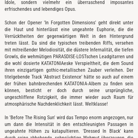
Idole, sondern vielmehr ein überraschend imposantes
erfrischendes und lebendiges Opus.
Schon der Opener 'In Forgotten Dimensions' geht direkt unter
die Haut und hinterlässt eine ungeahnte Euphorie, die die
Verrücktheiten der gegenwärtigen Welt in den Hintergrund
treten lässt. Da sind die typischen treibenden Riffs, versehen
mit mitreißender Melodiosität, die düstere Infernalität, die tiefen
Growls, die wehmütigen PARASDISE-LOSTschen Leadgitarren und
die wohl dosierte KATATONIAeske Verspieltheit, die dem Sound
ihren einzigartigen gothic-metallischen Zauber verleihen. Der
titelgebende Track 'Abstract Existence' hätte so auch auf einem
der frühen bahnbrechenden KATATONIA-Albem zu finden sein
können, besticht er doch durch seine ursprüngliche,
ungeschliffene Rotzigkeit, die immer wieder auch Raum für
atmosphärische Nachdenklichkeit lässt. Weltklasse!
In 'Before The Rising Sun' wird das Tempo enorm angezogen, nur
um dann die Intensität in den entschleunigten Passagen in
ungeahnte Höhen zu katapultieren. 'Dressed In Black' kann
durch seine abhebende, sehnsüchtige Wehmut überzeugen, die