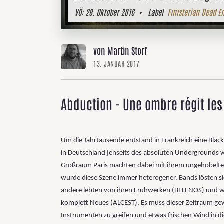
VÖ:
28. Oktober 2016
• Label
Finisterian Dead E
von Martin Storf
13. JANUAR 2017
Abduction - Une ombre régit le
Um die Jahrtausende entstand in Frankreich eine Blac
in Deutschland jenseits des absoluten Underground
Großraum Paris machten dabei mit ihrem ungehobelten
wurde diese Szene immer heterogener. Bands lösten s
andere lebten von ihren Frühwerken (BELENOS) und wie
komplett Neues (ALCEST). Es muss dieser Zeitraum gew
Instrumenten zu greifen und etwas frischen Wind in di