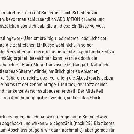
ern drehten
sich mit Sicherheit auch Scheiben von
rn, bevor man schlussendlich ABDUCTION gründet und
nszeichen von sich gab, die all diese Einflüsse verwob.
rstlingswerk „Une ombre régit les ombres" das Licht der
e die zahlreichen Einflüsse wohl nicht in seiner
die Versailler auf diesem die berühmte Eigenständigkeit zu
mäßig orginell bezeichnen kann, setzt es doch die
hauchten Black Metal französischer Gangart. Natürlich
Blastbeat-Gitarrenwände, natürlich gibt es epischen,
 Sphären erreicht, aber vor allem die Akustikparts geben
bums ist der zehnminütige Titeltrack, der trotz seiner
d nur kurze Verschnaufpausen enthält. Der Mittelteil
ch nicht mehr aufgegriffen werden, sodass das Stück
chaos unter, manchmal wirkt der gesamte Sound etwas
u abgehackt und wirken wie abgezählt (nach 256 Blastbeats
 zum Abschluss prügeln wir dann nochmal…), aber gerade für