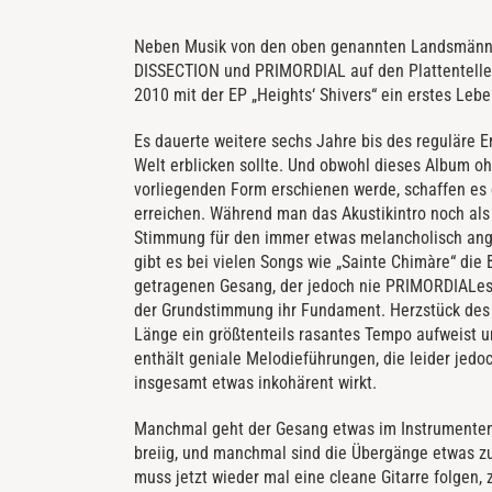
Neben Musik von den oben genannten Landsmänn
DISSECTION und PRIMORDIAL auf den Plattentelle
2010 mit der EP „Heights‘ Shivers“ ein erstes Lebe
Es dauerte weitere sechs Jahre bis des reguläre E
Welt erblicken sollte. Und obwohl dieses Album ohn
vorliegenden Form erschienen werde, schaffen es 
erreichen. Während man das Akustikintro noch als 
Stimmung für den immer etwas melancholisch ange
gibt es bei vielen Songs wie „Sainte Chimàre“ die 
getragenen Gesang, der jedoch nie PRIMORDIALeske
der Grundstimmung ihr Fundament. Herzstück des Al
Länge ein größtenteils rasantes Tempo aufweist un
enthält geniale Melodieführungen, die leider jedo
insgesamt etwas inkohärent wirkt.
Manchmal geht der Gesang etwas im Instrumenten
breiig, und manchmal sind die Übergänge etwas z
muss jetzt wieder mal eine cleane Gitarre folgen,