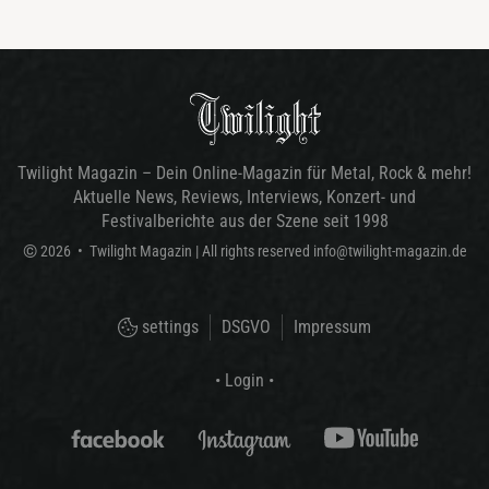
Twilight Magazin – Dein Online-Magazin für Metal, Rock & mehr!
Aktuelle News, Reviews, Interviews, Konzert- und
Festivalberichte aus der Szene seit 1998
©
2026
•
Twilight Magazin
| All rights reserved
info@twilight-magazin.de
settings
DSGVO
Impressum
• Login •