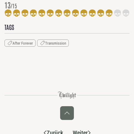
13
/15
TAGS
After Forever
Transmission
Zurück
Weiter