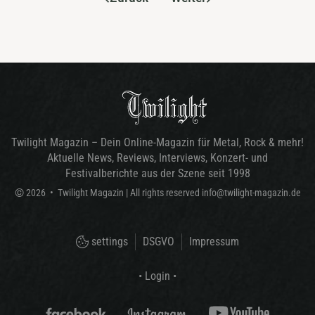
Twilight Magazin – Dein Online-Magazin für Metal, Rock & mehr!
Aktuelle News, Reviews, Interviews, Konzert- und
Festivalberichte aus der Szene seit 1998
©
2026
•
Twilight Magazin
| All rights reserved
info@twilight-magazin.de
settings
DSGVO
Impressum
• Login •