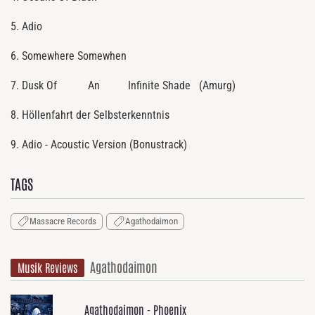
5. Adio
6. Somewhere Somewhen
7. Dusk
Of
An
Infinite
Shade
(Amurg)
8. Höllenfahrt der Selbsterkenntnis
9. Adio - Acoustic Version (Bonustrack)
TAGS
Massacre Records
Agathodaimon
Agathodaimon
Musik Reviews
Agathodaimon - Phoenix