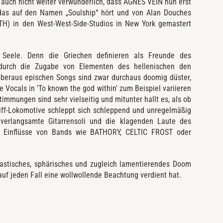
s auch nicht weiter verwunderlich, dass AGNES VEIN nun erst
 das auf den Namen „Soulship“ hört und von Alan Douches
 in den West-West-Side-Studios in New York gemastert
de Seele. Denn die Griechen definieren als Freunde des
durch die Zugabe von Elementen des hellenischen den
überaus epischen Songs sind zwar durchaus doomig düster,
e Vocals in 'To known the god within' zum Beispiel variieren
immungen sind sehr vielseitig und mitunter hallt es, als ob
Riff-Lokomotive schleppt sich schleppend und unregelmäßig
 verlangsamte Gitarrensoli und die klagenden Laute des
. Einflüsse von Bands wie BATHORY, CELTIC FROST oder
astisches, sphärisches und zugleich lamentierendes Doom
uf jeden Fall eine wollwollende Beachtung verdient hat.