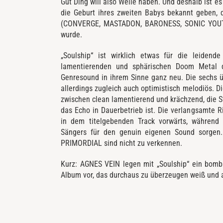
Gut Ding will also Weile haben. Und deshalb ist e
die Geburt ihres zweiten Babys bekannt geben,
(CONVERGE, MASTADON, BARONESS, SONIC YOUTH)
wurde.
„Soulship“ ist wirklich etwas für die leiden
lamentierenden und sphärischen Doom Metal 
Genresound in ihrem Sinne ganz neu. Die sechs 
allerdings zugleich auch optimistisch melodiös. Di
zwischen clean lamentierend und krächzend, die St
das Echo in Dauerbetrieb ist. Die verlangsamte 
in dem titelgebenden Track vorwärts, während
Sängers für den genuin eigenen Sound sorgen
PRIMORDIAL sind nicht zu verkennen.
Kurz: AGNES VEIN legen mit „Soulship“ ein bomb
Album vor, das durchaus zu überzeugen weiß und a