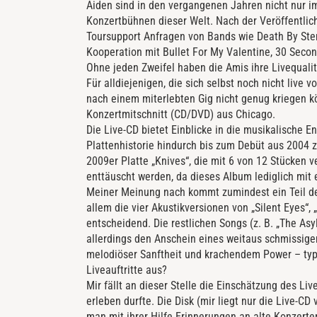
Aiden sind in den vergangenen Jahren nicht nur i
Konzertbühnen dieser Welt. Nach der Veröffentlic
Toursupport Anfragen von Bands wie Death By Stere
Kooperation mit Bullet For My Valentine, 30 Seco
Ohne jeden Zweifel haben die Amis ihre Livequalit
Für alldiejenigen, die sich selbst noch nicht live 
nach einem miterlebten Gig nicht genug kriegen kö
Konzertmitschnitt (CD/DVD) aus Chicago.
Die Live-CD bietet Einblicke in die musikalische E
Plattenhistorie hindurch bis zum Debüt aus 2004 zu
2009er Platte „Knives“, die mit 6 von 12 Stücken 
enttäuscht werden, da dieses Album lediglich mit
Meiner Meinung nach kommt zumindest ein Teil der
allem die vier Akustikversionen von „Silent Eyes“,
entscheidend. Die restlichen Songs (z. B. „The As
allerdings den Anschein eines weitaus schmissige
melodiöser Sanftheit und krachendem Power – ty
Liveauftritte aus?
Mir fällt an dieser Stelle die Einschätzung des Liv
erleben durfte. Die Disk (mir liegt nur die Live-
man mit ihrer Hilfe Erinnerungen an alte Konzerte