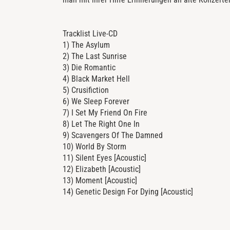
Tracklist Live-CD
1) The Asylum
2) The Last Sunrise
3) Die Romantic
4) Black Market Hell
5) Crusifiction
6) We Sleep Forever
7) I Set My Friend On Fire
8) Let The Right One In
9) Scavengers Of The Damned
10) World By Storm
11) Silent Eyes [Acoustic]
12) Elizabeth [Acoustic]
13) Moment [Acoustic]
14) Genetic Design For Dying [Acoustic]