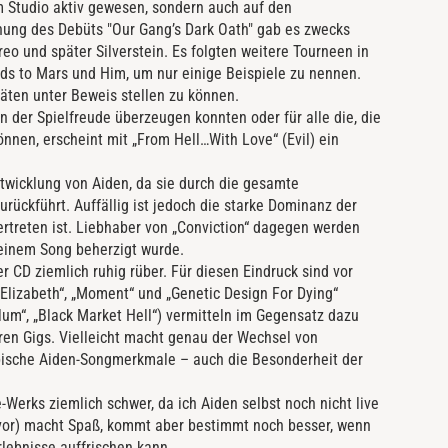
m Studio aktiv gewesen, sondern auch auf den
hung des Debüts "Our Gang’s Dark Oath" gab es zwecks
o und später Silverstein. Es folgten weitere Tourneen in
nds to Mars und Him, um nur einige Beispiele zu nennen.
äten unter Beweis stellen zu können.
von der Spielfreude überzeugen konnten oder für alle die, die
nnen, erscheint mit „From Hell…With Love“ (Evil) ein
ntwicklung von Aiden, da sie durch die gesamte
rückführt. Auffällig ist jedoch die starke Dominanz der
vertreten ist. Liebhaber von „Conviction“ dagegen werden
 einem Song beherzigt wurde.
 CD ziemlich ruhig rüber. Für diesen Eindruck sind vor
 „Elizabeth“, „Moment“ und „Genetic Design For Dying“
ylum“, „Black Market Hell“) vermitteln im Gegensatz dazu
ren Gigs. Vielleicht macht genau der Wechsel von
pische Aiden-Songmerkmale – auch die Besonderheit der
e-Werks ziemlich schwer, da ich Aiden selbst noch nicht live
CD vor) macht Spaß, kommt aber bestimmt noch besser, wenn
rlebnisse auffrischen kann.