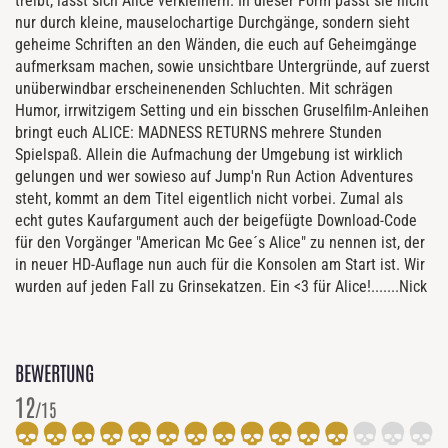
treibt, lässt sich Alice verkleinern. In dieser Form passt sie nicht
nur durch kleine, mauselochartige Durchgänge, sondern sieht
geheime Schriften an den Wänden, die euch auf Geheimgänge
aufmerksam machen, sowie unsichtbare Untergründe, auf zuerst
unüberwindbar erscheinenenden Schluchten. Mit schrägen
Humor, irrwitzigem Setting und ein bisschen Gruselfilm-Anleihen
bringt euch ALICE: MADNESS RETURNS mehrere Stunden
Spielspaß. Allein die Aufmachung der Umgebung ist wirklich
gelungen und wer sowieso auf Jump'n Run Action Adventures
steht, kommt an dem Titel eigentlich nicht vorbei. Zumal als
echt gutes Kaufargument auch der beigefügte Download-Code
für den Vorgänger "American Mc Gee´s Alice" zu nennen ist, der
in neuer HD-Auflage nun auch für die Konsolen am Start ist. Wir
wurden auf jeden Fall zu Grinsekatzen. Ein <3 für Alice!.......Nick
BEWERTUNG
12
/15