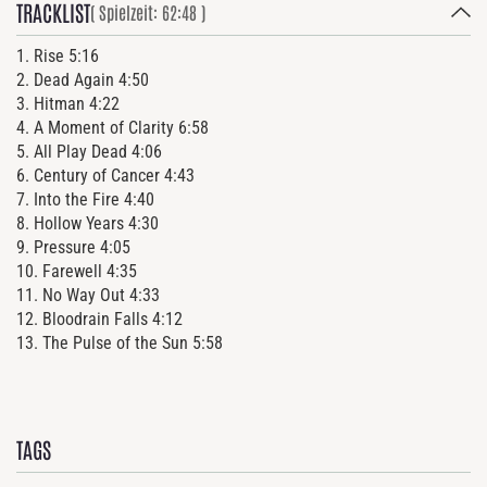
TRACKLIST
9. Pressur
9. Pressur
( Spielzeit: 62:48 )
10. Farew
10. Farew
11. No W
11. No W
12. Blood
12. Blood
13. The P
13. The P
1. Rise 5:16
2. Dead Again 4:50
3. Hitman 4:22
4. A Moment of Clarity 6:58
5. All Play Dead 4:06
6. Century of Cancer 4:43
7. Into the Fire 4:40
8. Hollow Years 4:30
9. Pressure 4:05
Widde
Widde
10. Farewell 4:35
tel.
tel.
11. No Way Out 4:33
fax. 0
fax. 0
12. Bloodrain Falls 4:12
o
o
office@f
office@f
13. The Pulse of the Sun 5:58
www.fd
www.fd
TAGS