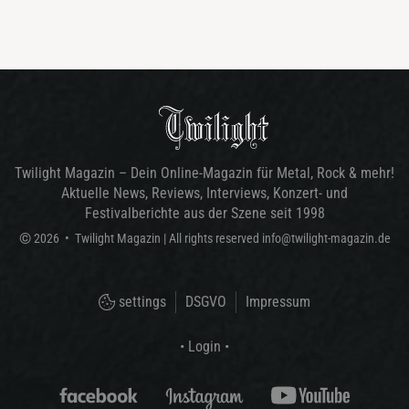
Twilight Magazin – Dein Online-Magazin für Metal, Rock & mehr!
Aktuelle News, Reviews, Interviews, Konzert- und
Festivalberichte aus der Szene seit 1998
©
2026
•
Twilight Magazin
| All rights reserved
info@twilight-magazin.de
settings
DSGVO
Impressum
• Login •