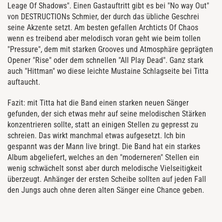
Leage Of Shadows". Einen Gastauftritt gibt es bei "No way Out"
von DESTRUCTIONs Schmier, der durch das übliche Geschrei
seine Akzente setzt. Am besten gefallen Archticts Of Chaos
wenn es treibend aber melodisch voran geht wie beim tollen
"Pressure", dem mit starken Grooves und Atmosphäre geprägten
Opener "Rise" oder dem schnellen "All Play Dead". Ganz stark
auch "Hittman" wo diese leichte Mustaine Schlagseite bei Titta
auftaucht.
Artist:
Artist:
Title:
Title:
 (R
 (R
Catalog #
Catalog #
Fazit: mit Titta hat die Band einen starken neuen Sänger
Format: 
Format: 
Streetd
Streetd
gefunden, der sich etwas mehr auf seine melodischen Stärken
Genre:
Genre:
 
 
konzentrieren sollte, statt an einigen Stellen zu gepresst zu
schreien. Das wirkt manchmal etwas aufgesetzt. Ich bin
gespannt was der Mann live bringt. Die Band hat ein starkes
Album abgeliefert, welches an den "moderneren" Stellen ein
wenig schwächelt sonst aber durch melodische Vielseitigkeit
Track
Track
überzeugt. Anhänger der ersten Scheibe sollten auf jeden Fall
den Jungs auch ohne deren alten Sänger eine Chance geben.
1. Rise 
1. Rise 
2. Dead A
2. Dead A
3. Hitman 
3. Hitman 
4 A Momen
4 A Momen
5. All Pla
5. All Pla
6. Centur
6. Centur
7. Into the 
7. Into the 
8. Hollow
8. Hollow