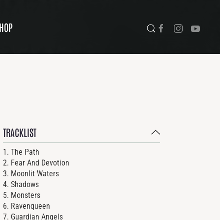
HOP
TRACKLIST
1. The Path
2. Fear And Devotion
3. Moonlit Waters
4. Shadows
5. Monsters
6. Ravenqueen
7. Guardian Angels