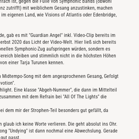
nfach ist, gegen die Fülle von Symphonic Bands (obwohl
anz zutrifft) mit weiblichem Gesang anzustinken, machen
im eigenen Land, wie Visions of Atlantis oder Edenbridge,
 gab es mit "Guardian Angel" inkl. Video-Clip bereits im
rbst 2020 das Licht der Video-Welt. Hier ließ sich bereits
ionellen Symphonic-Zug aufspringen würden, sondern es
ereich bleiben und stimmlich nicht in die höchsten Höhen
 von einer Tarja Turunen kennen.
Ein Midtempo-Song mit dem angesprochenen Gesang, Gefolgt
votion".
hlight. Eine klasse "Abgeh-Nummer", die dann im Mittelteil
 zusammen mit dem Refrain bei "All Of The Lights" die
ei dem mir der Strophen-Teil besonders gut gefällt, da
glaub ich keine Worte verlieren. Die geht absolut ins Ohr.
Song "Undying" ist dann nochmal eine Abwechslung. Gerade
 gut passt.