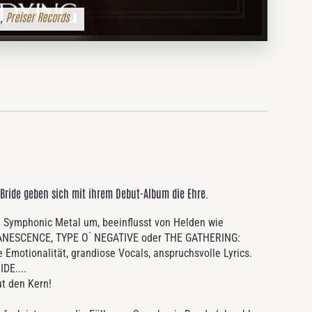
,
Preiser Records
Bride geben sich mit ihrem Debut-Album die Ehre.
n
Symphonic
Metal
um,
beeinflusst
von
Helden
wie
ANESCENCE,
TYPE
O ́
NEGATIVE
oder
THE
GATHERING:
he
Emotionalität,
grandiose
Vocals,
anspruchsvolle
Lyrics
.
IDE
....
ut den Kern!