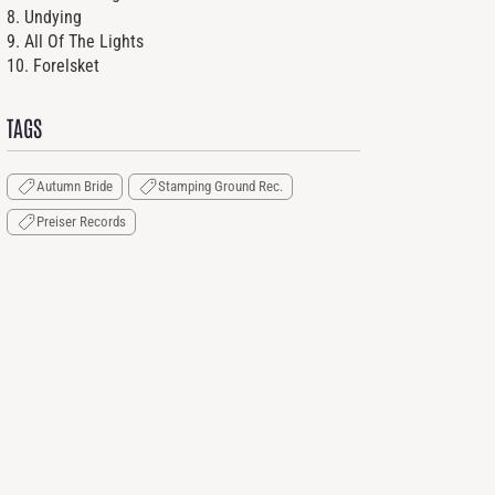
8. Undying
9. All Of The Lights
10. Forelsket
TAGS
Autumn Bride
Stamping Ground Rec.
Preiser Records