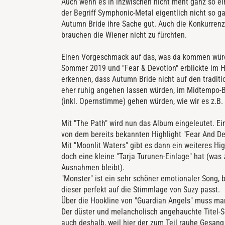
Auch wenn es in inzwischen nicht meht ganz so ei
der Begriff Symphonic-Metal eigentlich nicht so g
Autumn Bride ihre Sache gut. Auch die Konkurrenz 
brauchen die Wiener nicht zu fürchten.
Einen Vorgeschmack auf das, was da kommen würde,
Sommer 2019 und "Fear & Devotion" erblickte im He
erkennen, dass Autumn Bride nicht auf den tradit
eher ruhig angehen lassen würden, im Midtempo-B
(inkl. Opernstimme) gehen würden, wie wir es z.B.
Mit "The Path" wird nun das Album eingeleutet. 
von dem bereits bekannten Highlight "Fear And De
Mit "Moonlit Waters" gibt es dann ein weiteres Hig
doch eine kleine "Tarja Turunen-Einlage" hat (was
Ausnahmen bleibt).
"Monster" ist e
in sehr schöner emotionaler Song, b
dieser perfekt auf die Stimmlage von Suzy passt.
Über die Hookline von "Guardian Angels" muss man 
Der düster und melancholisch angehauchte Titel-
auch deshalb, weil hier der zum Teil rauhe Gesang