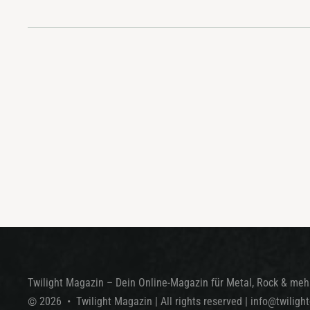
Twilight Magazin – Dein Online-Magazin für Metal, Rock & mehr
©
2026
•
Twilight Magazin
| All rights reserved
|
info@twiligh