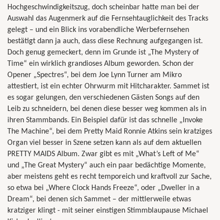
Hochgeschwindigkeitszug, doch scheinbar hatte man bei der
Auswahl das Augenmerk auf die Fernsehtauglichkeit des Tracks
gelegt – und ein Blick ins vorabendliche Werbefernsehen
bestätigt dann ja auch, dass diese Rechnung aufgegangen ist.
Doch genug gemeckert, denn im Grunde ist „The Mystery of
Time“ ein wirklich grandioses Album geworden. Schon der
Opener „Spectres“, bei dem Joe Lynn Turner am Mikro
attestiert, ist ein echter Ohrwurm mit Hitcharakter. Sammet ist
es sogar gelungen, den verschiedenen Gästen Songs auf den
Leib zu schneidern, bei denen diese besser weg kommen als in
ihren Stammbands. Ein Beispiel dafür ist das schnelle „Invoke
The Machine“, bei dem Pretty Maid Ronnie Atkins sein kratziges
Organ viel besser in Szene setzen kann als auf dem aktuellen
PRETTY MAIDS Album. Zwar gibt es mit „What’s Left of Me“
und „The Great Mystery“ auch ein paar bedächtige Momente,
aber meistens geht es recht temporeich und kraftvoll zur Sache,
so etwa bei „Where Clock Hands Freeze“, oder „Dweller in a
Dream“, bei denen sich Sammet – der mittlerweile etwas
kratziger klingt - mit seiner einstigen Stimmblaupause Michael