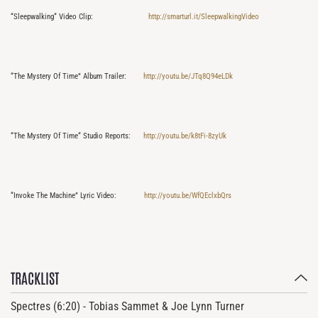
“Sleepwalking“ Video Clip:
http://smarturl.it/SleepwalkingVideo
“The Mystery Of Time” Album Trailer:
http://youtu.be/JTq8Q94eLDk
“The Mystery Of Time“ Studio Reports:
http://youtu.be/k8tFi-8zyUk
“Invoke The Machine” Lyric Video:
http://youtu.be/WfQEclxbQrs
TRACKLIST
Spectres (6:20) - Tobias Sammet & Joe Lynn Turner