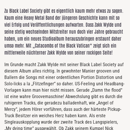
Zu Black Label Society gibt es eigentlich kaum mehr etwas zu sagen.
Kaum eine Heavy Metal Band der jüngeren Geschichte kann mit so
viel Erfolg und Veröffentlichungen aufwarten. Dass Zakk Wylde und
seine stetig wechselnden Mitstreiter nun doch vier Jahre gebraucht
haben, um ein neues Studioalbum herauszubringen erstaunt daher
umso mehr. Mit „Catacombs of the Black Vatican“ zeigt sich ein
mittlerweile nüchterner Zakk Wylde von seiner rockigen Seite!
Im Grunde macht Zakk Wylde mit seiner Black Label Society auf
diesem Album alles richtig. In gewohnter Manier grooven und
Ballern die Songs mit einer ordentlichen Portion Distortion und
Solo-licks a la „Flitzefinger“ so daher. US-Feeling und Headbang-
Vorlagen kann man hier nicht missen. Gerade „Damn the flood“
ist eine wahre Groovemaschine! Abwechslung gibt es durch die
ruhigeren Tracks, die geradezu balladenhaft, wie „Angel of
Mercy“, jedem Hörer vorführen, dass auch der härteste Pickup-
Truck Besitzer ein weiches Herz haben kann. Als erste
Singleauskopplung wurde der zweite Track des Langspielers,
„My dying time“ ausgewählt. Ob Zakk seinem Kumpel Nick