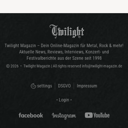
Twilight Magazin – Dein Online-Magazin für Metal, Rock & mehr!
Aktuelle News, Reviews, Interviews, Konzert- und
Festivalberichte aus der Szene seit 1998
©
2026
•
Twilight Magazin
| All rights reserved
info@twilight-magazin.de
settings
DSGVO
Impressum
• Login •