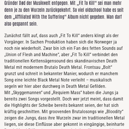
Gründer Død der Musikwelt entgegen. Mit „Fit To Kill“ sei man mehr
denn je zu den Wurzeln zurückgekehrt. So viel oldschool habe es seit
dem „Affiliated With the Suffering“ Album nicht gegeben. Man darf
also gespannt sein.
Zunächst fällt auf, dass auch „Fit To Kill“ anders klingt als der
Vorgänger. In Sachen Produktion haben sich die Norweger ja
noch nie wiederholt. Zwar bin ich ein Fan des fetten Sounds auf
„Union of Flesh and Machine“, aber „Fit To Kill“ verbindet den
traditionellen Kettensägensound des skandinavischen Death
Metal mit modernem Brutalo Death Metal. Frontsau „Bolt“
grunzt und schreit in bekannter Manier, wodurch er manchem
Song eine leichte Black Metal Note verleiht – musikalisch
segeln wir hier aber durchweg in Death Metal Gefilden.
Mit „Skyggemannen“ und „Requiem Mass“ haben die Jungs ja
bereits zwei Songs vorgestellt. Doch wer jetzt meint, dass damit
die Highlights der Scheibe bereits bekannt seien, der hat sich
kräftig geschnitten. Mit groovenden Brutalosongs wie „Bloodity“
zeigen die Jungs, dass ihre Wurzeln zwar im traditionellen Metal
liegen, sie diese Einflüsse aber gekonnt in eingängige, beinharte