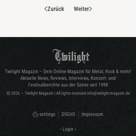
Zurück
Weiter
Twilight Magazin – Dein Online-Magazin für Metal, Rock & mehr!
Aktuelle News, Reviews, Interviews, Konzert- und
Festivalberichte aus der Szene seit 1998
©
2026
•
Twilight Magazin
| All rights reserved
info@twilight-magazin.de
settings
DSGVO
Impressum
• Login •