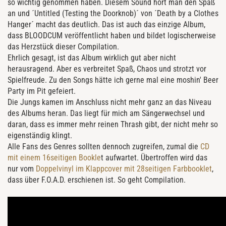
so wichtig genommen haben. Diesem Sound hört man den Spaß
an und ´Untitled (Testing the Doorknob)´ von ´Death by a Clothes
Hanger´ macht das deutlich. Das ist auch das einzige Album,
dass BLOODCUM veröffentlicht haben und bildet logischerweise
das Herzstück dieser Compilation.
Ehrlich gesagt, ist das Album wirklich gut aber nicht
herausragend. Aber es verbreitet Spaß, Chaos und strotzt vor
Spielfreude. Zu den Songs hätte ich gerne mal eine moshin' Beer
Party im Pit gefeiert.
Die Jungs kamen im Anschluss nicht mehr ganz an das Niveau
des Albums heran. Das liegt für mich am Sängerwechsel und
daran, dass es immer mehr reinen Thrash gibt, der nicht mehr so
eigenständig klingt.
Alle Fans des Genres sollten dennoch zugreifen, zumal die
CD
mit einem 16seitigen Bookle
t aufwartet. Übertroffen wird das
nur vom
Doppelvinyl im Klappcover mit 28seitigen Farbbooklet
,
dass über F.O.A.D. erschienen ist. So geht Compilation.