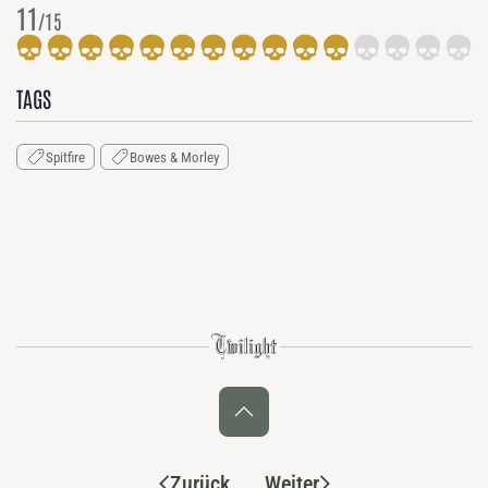
11
/15
TAGS
Spitfire
Bowes & Morley
Zurück
Weiter