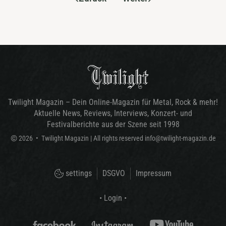
Twilight Magazin – Dein Online-Magazin für Metal, Rock & mehr!
Aktuelle News, Reviews, Interviews, Konzert- und
Festivalberichte aus der Szene seit 1998
©
2026
•
Twilight Magazin
| All rights reserved
info@twilight-magazin.de
settings
DSGVO
Impressum
• Login •