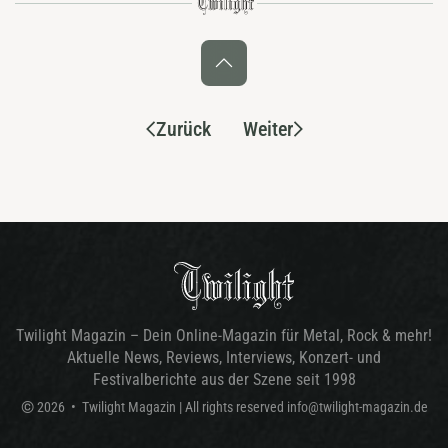
Zurück
Weiter
Twilight Magazin – Dein Online-Magazin für Metal, Rock & mehr!
Aktuelle News, Reviews, Interviews, Konzert- und
Festivalberichte aus der Szene seit 1998
©
2026
•
Twilight Magazin
| All rights reserved
info@twilight-magazin.de