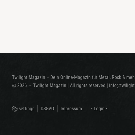
Twilight Magazin – Dein Online-Magazin für Metal, Rock & mehr
©
2026
•
Twilight Magazin
| All rights reserved
|
info@twiligh
settings
DSGVO
Impressum
• Login •