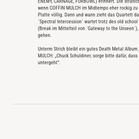
ENEMY, CARNAGE, FURBOWL) erinnert. Die sträfli
wenn COFFIN MULCH im Midtempo eher rockig zu W
Platte völlig. Dann und wann zieht das Quartett d
´Spectral Intercession´ wartet trotz des old scho
(Break im Mittelteil von ´Gateway to the Unseen´)
gehen.
Unterm Strich bleibt ein gutes Death Metal Album
MULCH: „Chuck Schuldiner, sorge bitte dafür, dass
untergeht“.