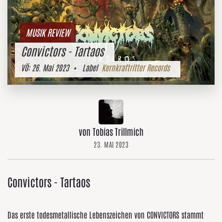
MUSIK REVIEW
Convictors - Tartaos
VÖ:
26. Mai 2023
• Label
Kernkraftritter Records
von Tobias Trillmich
23. MAI 2023
Convictors - Tartaos
Das erste todesmetallische Lebenszeichen von CONVICTORS stammt