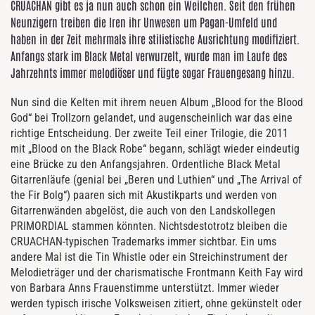
CRUACHAN gibt es ja nun auch schon ein Weilchen. Seit den frühen
Neunzigern treiben die Iren ihr Unwesen um Pagan-Umfeld und
haben in der Zeit mehrmals ihre stilistische Ausrichtung modifiziert.
Anfangs stark im Black Metal verwurzelt, wurde man im Laufe des
Jahrzehnts immer melodiöser und fügte sogar Frauengesang hinzu.
Nun sind die Kelten mit ihrem neuen Album „Blood for the Blood
God“ bei Trollzorn gelandet, und augenscheinlich war das eine
richtige Entscheidung. Der zweite Teil einer Trilogie, die 2011
mit „Blood on the Black Robe“ begann, schlägt wieder eindeutig
eine Brücke zu den Anfangsjahren. Ordentliche Black Metal
Gitarrenläufe (genial bei „Beren und Luthien“ und „The Arrival of
the Fir Bolg“) paaren sich mit Akustikparts und werden von
Gitarrenwänden abgelöst, die auch von den Landskollegen
PRIMORDIAL stammen könnten. Nichtsdestotrotz bleiben die
CRUACHAN-typischen Trademarks immer sichtbar. Ein ums
andere Mal ist die Tin Whistle oder ein Streichinstrument der
Melodieträger und der charismatische Frontmann Keith Fay wird
von Barbara Anns Frauenstimme unterstützt. Immer wieder
werden typisch irische Volksweisen zitiert, ohne gekünstelt oder