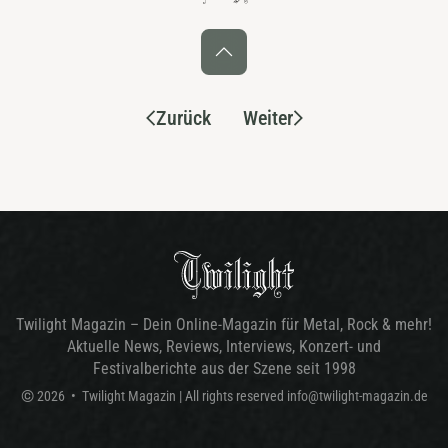
Zurück
Weiter
Twilight Magazin – Dein Online-Magazin für Metal, Rock & mehr!
Aktuelle News, Reviews, Interviews, Konzert- und
Festivalberichte aus der Szene seit 1998
©
2026
•
Twilight Magazin
| All rights reserved
info@twilight-magazin.de