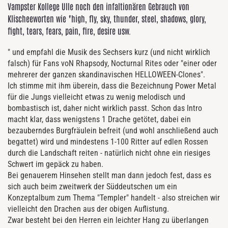
Vampster Kollege Ulle noch den infaltionären Gebrauch von
Klischeeworten wie "high, fly, sky, thunder, steel, shadows, glory,
fight, tears, fears, pain, fire, desire usw.
" und empfahl die Musik des Sechsers kurz (und nicht wirklich
falsch) für Fans voN Rhapsody, Nocturnal Rites oder "einer oder
mehrerer der ganzen skandinavischen HELLOWEEN-Clones".
Ich stimme mit ihm überein, dass die Bezeichnung Power Metal
für die Jungs vielleicht etwas zu wenig melodisch und
bombastisch ist, daher nicht wirklich passt. Schon das Intro
macht klar, dass wenigstens 1 Drache getötet, dabei ein
bezauberndes Burgfräulein befreit (und wohl anschließend auch
begattet) wird und mindestens 1-100 Ritter auf edlen Rossen
durch die Landschaft reiten - natürlich nicht ohne ein riesiges
Schwert im gepäck zu haben.
Bei genauerem Hinsehen stellt man dann jedoch fest, dass es
sich auch beim zweitwerk der Süddeutschen um ein
Konzeptalbum zum Thema "Templer" handelt - also streichen wir
vielleicht den Drachen aus der obigen Auflistung.
Zwar besteht bei den Herren ein leichter Hang zu überlangen