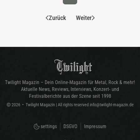
Zurück
Weiter
Twilight Magazin – Dein Online-Magazin für Metal, Rock & mehr!
Aktuelle News, Reviews, Interviews, Konzert- und
Festivalberichte aus der Szene seit 1998
©
2026
•
Twilight Magazin
| All rights reserved
info@twilight-magazin.de
settings
DSGVO
Impressum