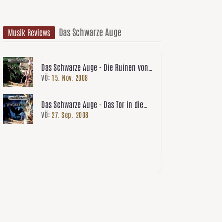
Das Schwarze Auge
Musik Reviews
Das Schwarze Auge - Die Ruinen von
VÖ:
15. Nov. 2008
Shaba Yal (03)
Das Schwarze Auge - Das Tor in die
VÖ:
27. Sep. 2008
Vergangenheit (1)