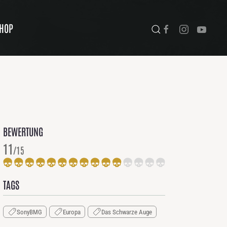
HOP
BEWERTUNG
11
/15
TAGS
SonyBMG
Europa
Das Schwarze Auge