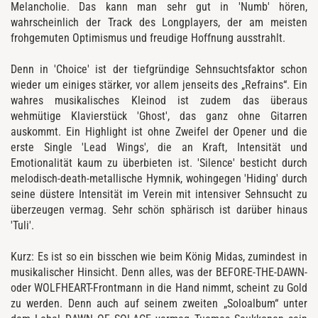
Melancholie. Das kann man sehr gut in 'Numb' hören,
wahrscheinlich der Track des Longplayers, der am meisten
frohgemuten Optimismus und freudige Hoffnung ausstrahlt.
Denn in 'Choice' ist der tiefgründige Sehnsuchtsfaktor schon
wieder um einiges stärker, vor allem jenseits des „Refrains“. Ein
wahres musikalisches Kleinod ist zudem das überaus
wehmütige Klavierstück 'Ghost', das ganz ohne Gitarren
auskommt. Ein Highlight ist ohne Zweifel der Opener und die
erste Single 'Lead Wings', die an Kraft, Intensität und
Emotionalität kaum zu überbieten ist. 'Silence' besticht durch
melodisch-death-metallische Hymnik, wohingegen 'Hiding' durch
seine düstere Intensität im Verein mit intensiver Sehnsucht zu
überzeugen vermag. Sehr schön sphärisch ist darüber hinaus
'Tuli'.
Kurz: Es ist so ein bisschen wie beim König Midas, zumindest in
musikalischer Hinsicht. Denn alles, was der BEFORE-THE-DAWN-
oder WOLFHEART-Frontmann in die Hand nimmt, scheint zu Gold
zu werden. Denn auch auf seinem zweiten „Soloalbum“ unter