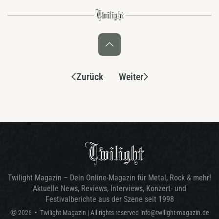
Zurück
Weiter
Twilight Magazin – Dein Online-Magazin für Metal, Rock & mehr!
Aktuelle News, Reviews, Interviews, Konzert- und
Festivalberichte aus der Szene seit 1998
©
2026
•
Twilight Magazin
| All rights reserved
info@twilight-magazin.de