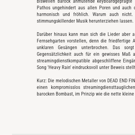
bisweilen barock anmutende keyboardgeprägte Kl
Pathos ungehindert aus allen Poren und auch d
harmonisch und fröhlich. Warum auch nicht
stimmungskillender Musik herunterziehen lassen.
Darüber hinaus kann man sich die Lieder aber 
Fernsehgarten vorstellen, denn die friedfertige
unklaren Gesängen unterbrochen. Das sorgt
Gegensätzlichkeit auch für ein gewisses Maß an
streamingdienstkompatible abgeschliffene Eingän
Song 'Heavy Rain' eindrucksvoll unter Beweis stellt
Kurz: Die melodischen Metaller von DEAD END FIN
einen kompromisslos streamingdiensttaugliche
barocken Bombast, im Prinzip wie die nette klein