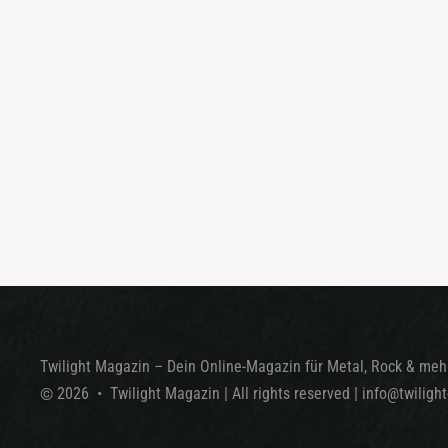
Twilight Magazin – Dein Online-Magazin für Metal, Rock & mehr
©
2026
•
Twilight Magazin
| All rights reserved
|
info@twiligh