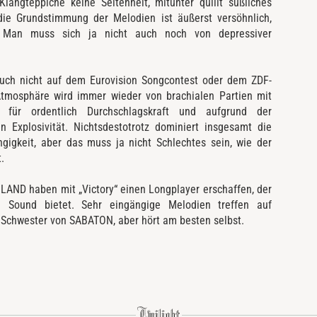
angteppiche keine Seltenheit, mitunter quillt süßliches
ie Grundstimmung der Melodien ist äußerst versöhnlich,
. Man muss sich ja nicht auch noch von depressiver
auch nicht auf dem Eurovision Songcontest oder dem ZDF-
 Atmosphäre wird immer wieder von brachialen Partien mit
 für ordentlich Durchschlagskraft und aufgrund der
 Explosivität. Nichtsdestotrotz dominiert insgesamt die
gigkeit, aber das muss ja nicht Schlechtes sein, wie der
.
LAND haben mit „Victory“ einen Longplayer erschaffen, der
n Sound bietet. Sehr eingängige Melodien treffen auf
e Schwester von SABATON, aber hört am besten selbst.