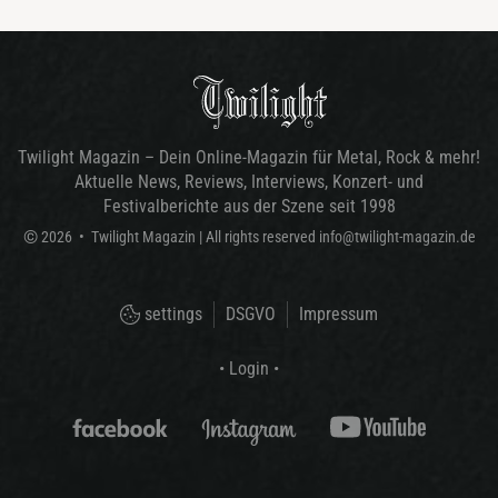
Twilight Magazin – Dein Online-Magazin für Metal, Rock & mehr!
Aktuelle News, Reviews, Interviews, Konzert- und
Festivalberichte aus der Szene seit 1998
©
2026
•
Twilight Magazin
| All rights reserved
info@twilight-magazin.de
settings
DSGVO
Impressum
• Login •