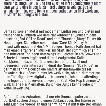
allerdings durch COVID19 und den Ausstieg ihres Schlagzeugers nicht
dazu weitere Gigs in den letzten drei Jahren zu spielen. Das ist
schade, denn das erste Demo mit dem pathetischen Titel „Welcome
To Metal“ hat einiges zu bieten.
Defhead spielen Metal mit modernen Einflüssen und bieten mit
treibenden Nummern wie dem Nackenbrecher „Bruiser“, dem
epischen „End Of The Road“ und dem Thrasher „Diary“ Futter für
Headbanger. Sie selber nennen das "Core 80s Heavy Metal
mixed with modern styles".
Mit Sänger Thomas Fallschessel hat
man einen erfahrenen Musiker am Start, der stimmlich eher in
den mittleren Tonlagen unterwegs ist. Leichte Death Growls und
Schreie kommen ergänzend durch Leadgitarrist Kalle
Beck(s)mann dazu. Die Gitarrenarbeit ist druckvoll und
ideenreich. Sehr interessant klingt die Nummer "80s Pride", in
der man sehr melodisch die Glam/Partymetalwelle dieser
Dekade sich zur Brust nimmt Ich weiß nicht, ob die Nummer auf
dem Tonträger bzw. digital zu streamen ist, ich habe allerdings
eine legendäre Coverversion von der Spät 70er Pop Nummer „A
Walk In The Park“ erhalten. Da ich die Jungs kenne gebe ich
keine Bewertung.
Auf den Demo Aufnahmen ist nur ein Drumcomputer zu hören.
DEHEAD suchen dringend einen Schlagzeuger. Bei Interesse
seht Euch die Videos an und nehmt Kontakt mit Kalle Beckmann