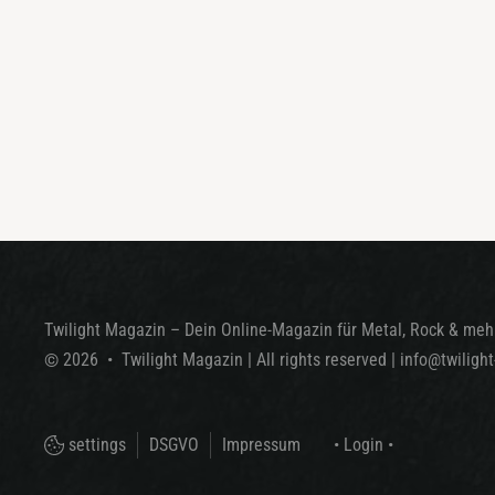
Twilight Magazin – Dein Online-Magazin für Metal, Rock & mehr
©
2026
•
Twilight Magazin
| All rights reserved
|
info@twiligh
settings
DSGVO
Impressum
• Login •