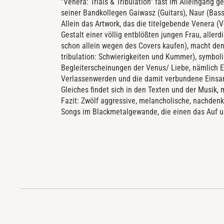
"Venera: Trials & Tribulation" fast im Alleingang g
seiner Bandkollegen Gaiwasz (Guitars), Naur (Bas
Allein das Artwork, das die titelgebende Venera (Ve
Gestalt einer völlig entblößten jungen Frau, aller
schon allein wegen des Covers kaufen), macht de
tribulation: Schwierigkeiten und Kummer), symbol
Begleiterscheinungen der Venus/ Liebe, nämlich E
Verlassenwerden und die damit verbundene Einsam
Gleiches findet sich in den Texten und der Musik,
Fazit: Zwölf aggressive, melancholische, nachde
Songs im Blackmetalgewande, die einen das Auf u