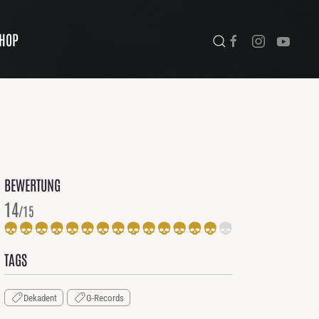
HOP
BEWERTUNG
14
/15
TAGS
Dekadent
G-Records