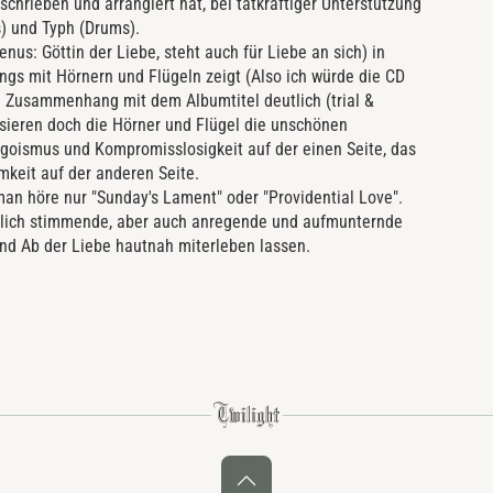
eschrieben und arrangiert hat, bei tatkräftiger Unterstützung
s) und Typh (Drums).
nus: Göttin der Liebe, steht auch für Liebe an sich) in
dings mit Hörnern und Flügeln zeigt (Also ich würde die CD
n Zusammenhang mit dem Albumtitel deutlich (trial &
isieren doch die Hörner und Flügel die unschönen
goismus und Kompromisslosigkeit auf der einen Seite, das
keit auf der anderen Seite.
 man höre nur "Sunday's Lament" oder "Providential Love".
nklich stimmende, aber auch anregende und aufmunternde
nd Ab der Liebe hautnah miterleben lassen.