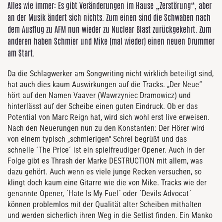
Alles wie immer: Es gibt Veränderungen im Hause „Zerstörung“, aber
an der Musik ändert sich nichts. Zum einen sind die Schwaben nach
dem Ausflug zu AFM nun wieder zu Nuclear Blast zurückgekehrt. Zum
anderen haben Schmier und Mike (mal wieder) einen neuen Drummer
am Start.
Da die Schlagwerker am Songwriting nicht wirklich beteiligt sind,
hat auch dies kaum Auswirkungen auf die Tracks. „Der Neue“
hört auf den Namen Vaaver (Wawrzyniec Dramowicz) und
hinterlässt auf der Scheibe einen guten Eindruck. Ob er das
Potential von Marc Reign hat, wird sich wohl erst live erweisen.
Nach den Neuerungen nun zu den Konstanten: Der Hörer wird
von einem typisch „schmierigen“ Schrei begrüßt und das
schnelle ´The Price´ ist ein spielfreudiger Opener. Auch in der
Folge gibt es Thrash der Marke DESTRUCTION mit allem, was
dazu gehört. Auch wenn es viele junge Recken versuchen, so
klingt doch kaum eine Gitarre wie die von Mike. Tracks wie der
genannte Opener, ´Hate Is My Fuel´ oder ´Devils Advocat´
können problemlos mit der Qualität alter Scheiben mithalten
und werden sicherlich ihren Weg in die Setlist finden. Ein Manko