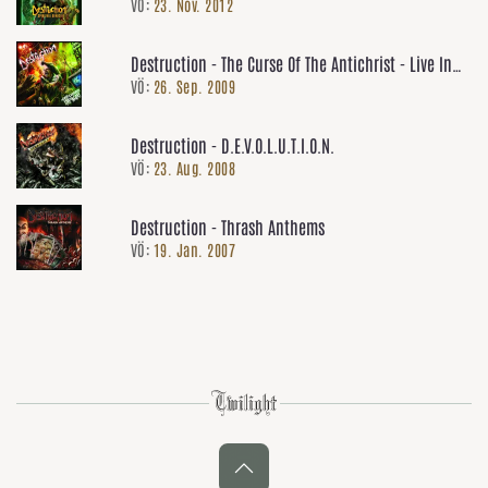
VÖ:
23. Nov. 2012
Destruction - The Curse Of The Antichrist - Live In
VÖ:
26. Sep. 2009
Agony
Destruction - D.E.V.O.L.U.T.I.O.N.
VÖ:
23. Aug. 2008
Destruction - Thrash Anthems
VÖ:
19. Jan. 2007