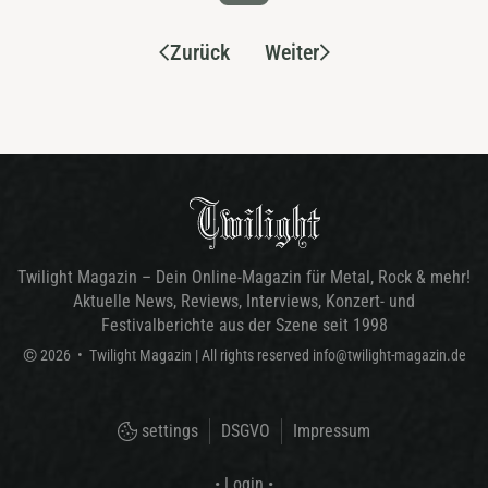
Zurück
Weiter
Twilight Magazin – Dein Online-Magazin für Metal, Rock & mehr!
Aktuelle News, Reviews, Interviews, Konzert- und
Festivalberichte aus der Szene seit 1998
©
2026
•
Twilight Magazin
| All rights reserved
info@twilight-magazin.de
settings
DSGVO
Impressum
• Login •