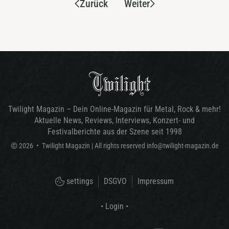
Zurück
Weiter
Twilight Magazin – Dein Online-Magazin für Metal, Rock & mehr!
Aktuelle News, Reviews, Interviews, Konzert- und
Festivalberichte aus der Szene seit 1998
©
2026
•
Twilight Magazin
| All rights reserved
info@twilight-magazin.de
settings
DSGVO
Impressum
• Login •