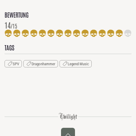
BEWERTUNG
14
/15
TAGS
SPV
Dragonhammer
Legend Music