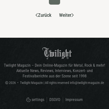
Zurück
Weiter
Twilight Magazin – Dein Online-Magazin für Metal, Rock & mehr!
Aktuelle News, Reviews, Interviews, Konzert- und
Festivalberichte aus der Szene seit 1998
©
2026
•
Twilight Magazin
| All rights reserved
info@twilight-magazin.de
settings
DSGVO
Impressum