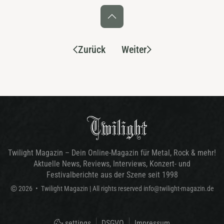
Zurück
Weiter
Twilight Magazin – Dein Online-Magazin für Metal, Rock & mehr!
Aktuelle News, Reviews, Interviews, Konzert- und
Festivalberichte aus der Szene seit 1998
©
2026
•
Twilight Magazin
| All rights reserved
info@twilight-magazin.de
settings
DSGVO
Impressum